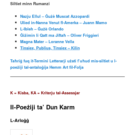
Siltiet minn Rumanzi
Nazju Ellul – Ġużè Muscat Azzopardi
Ulied in-Nanna Venut fl-Amerka – Juann Mamo
L-Ibleh – Ġużè Orlando
Ġiżimin li Qatt ma Jiftaħ – Oliver Friggieri
Magna Mater – Loranne Vella
Tinsiex, Publius, Tinsiex – Kilin
Taħriġ fuq it-Termini Letterarji użati f’uħud mis-siltiet u l-
poeżiji tal-antaloġija Hemm Art fil-Folja
K = Kisba, KA = Kriterju tal-Assessjar
Il-Poeżiji ta’ Dun Karm
L-Arloġġ