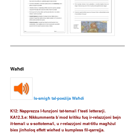
Waħdi
Is-smigħ tal-poeżija Waħdi
K12: Napprezza l-funzjoni tat-tema/i f’testi letterarji.
KA12.3.e: Nikkummenta b’mod kritiku fuq ir-relazzjoni bejn
it-tema/i u s-sottotema/i, u r-relazzjoni mat-titlu magħżul
biex jinħoloq effett wieħed u kumpless fil-qarrejja.