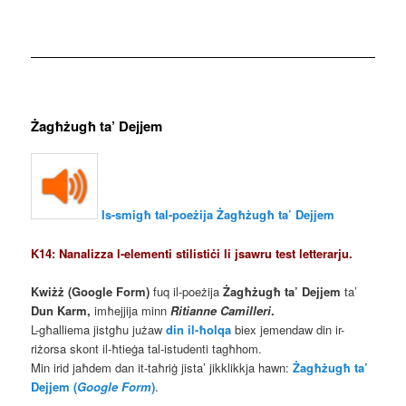
Żagħżugħ ta’ Dejjem
Is-smigħ tal-poeżija Żagħżugħ ta’ Dejjem
K14: Nanalizza l-elementi stilistiċi li jsawru test letterarju.
Kwiżż (Google Form)
fuq il-poeżija
Żagħżugħ ta’ Dejjem
ta’
Dun Karm,
imħejjija minn
Ritianne Camilleri
.
L-għalliema jistgħu jużaw
din il-ħolqa
biex jemendaw din ir-
riżorsa skont il-ħtieġa tal-istudenti tagħhom.
Min irid jaħdem dan it-taħriġ jista’ jikklikkja hawn:
Żagħżugħ ta’
Dejjem (
Google Form
)
.