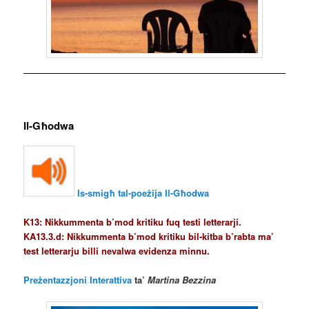
Il-Għodwa
Is-smigħ tal-poeżija Il-Għodwa
K13: Nikkummenta b’mod kritiku fuq testi letterarji.
KA13.3.d: Nikkummenta b’mod kritiku bil-kitba b’rabta ma’
test letterarju billi nevalwa evidenza minnu.
Preżentazzjoni Interattiva
ta’
Martina Bezzina