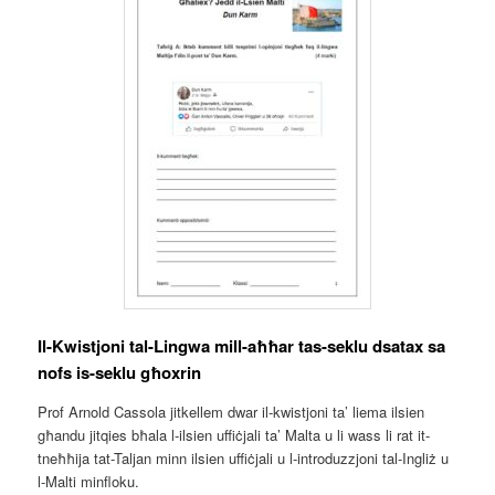
Il-Kwistjoni tal-Lingwa mill-aħħar tas-seklu dsatax sa
nofs is-seklu għoxrin
Prof Arnold Cassola jitkellem dwar il-kwistjoni ta’ liema ilsien
għandu jitqies bħala l-ilsien uffiċjali ta’ Malta u li wass li rat it-
tneħħija tat-Taljan minn ilsien uffiċjali u l-introduzzjoni tal-Ingliż u
l-Malti minfloku.