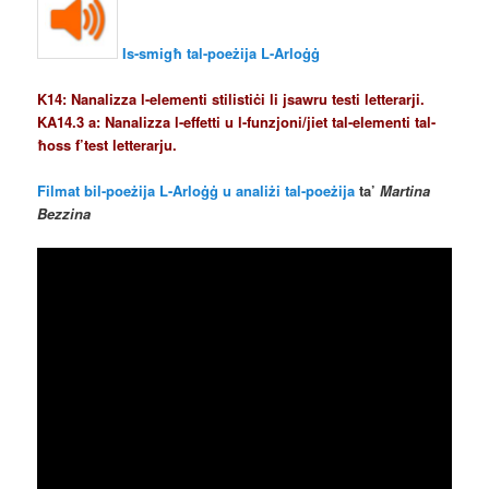
Is-smigħ tal-poeżija L-Arloġġ
K14: Nanalizza l-elementi stilistiċi li jsawru testi letterarji.
KA14.3 a: Nanalizza l-effetti u l-funzjoni/jiet tal-elementi tal-
ħoss f’test letterarju.
Filmat bil-poeżija L-Arloġġ u analiżi tal-poeżija
ta’
Martina
Bezzina