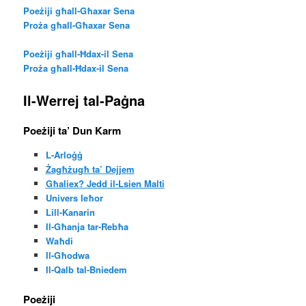
Poeżiji għall-Għaxar Sena
Proża għall-Għaxar Sena
Poeżiji għall-Ħdax-il Sena
Proża għall-Ħdax-il Sena
Il-Werrej tal-Paġna
Poeżiji ta’ Dun Karm
L-Arloġġ
Żagħżugħ ta’ Dejjem
Għaliex? Jedd il-Lsien Malti
Univers Ieħor
Lill-Kanarin
Il-Għanja tar-Rebħa
Waħdi
Il-Għodwa
Il-Qalb tal-Bniedem
Poeżiji