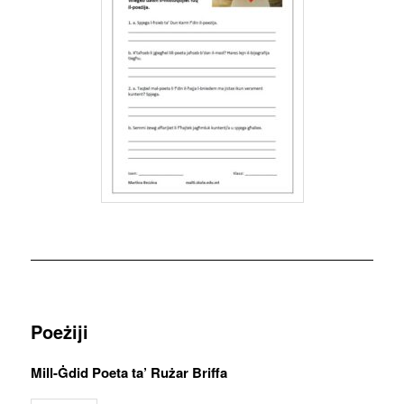
Poeżiji
Mill-Ġdid Poeta ta’ Rużar Briffa