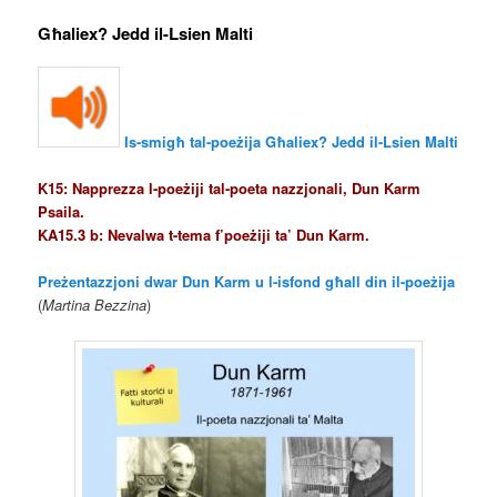
Għaliex? Jedd il-Lsien Malti
Is-smigħ tal-poeżija Għaliex? Jedd il-Lsien Malti
K15: Napprezza l-poeżiji tal-poeta nazzjonali, Dun Karm
Psaila.
KA15.3 b: Nevalwa t-tema f’poeżiji ta’ Dun Karm.
Preżentazzjoni dwar Dun Karm u l-isfond għall din il-poeżija
(
Martina Bezzina
)