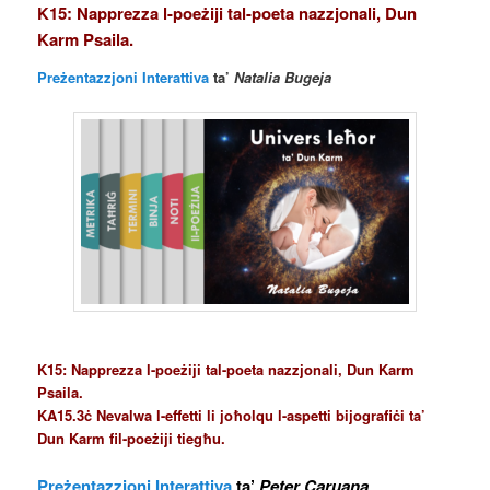
K15: Napprezza l-poeżiji tal-poeta nazzjonali, Dun
Karm Psaila.
Preżentazzjoni Interattiva
ta’
Natalia Bugeja
K15: Napprezza l-poeżiji tal-poeta nazzjonali, Dun Karm
Psaila.
KA15.3ċ Nevalwa l-effetti li joħolqu l-aspetti bijografiċi ta’
Dun Karm fil-poeżiji tiegħu.
Preżentazzjoni Interattiva
ta’
Peter Caruana