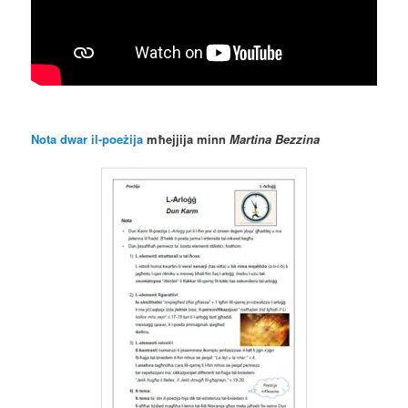
Nota dwar il-poeżija
mħejjija minn
Martina Bezzina