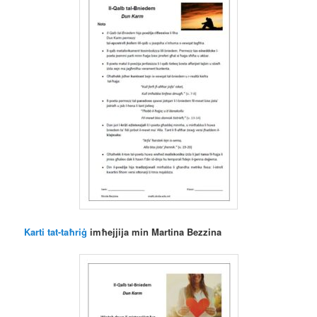
Karti tat-taħriġ
imħejjija min Martina Bezzina