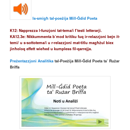
Is-smigħ tal-poeżija
Mill-Ġdid Poeta
K12: Napprezza l-funzjoni tat-tema/i f’testi letterarji.
KA
12.3e: Nikkummenta b’mod kritiku fuq ir-relazzjoni bejn it-
temi/ u s-sottotema/i u r-relazzjoni mat-titlu magħżul biex
jinħoloq effett wieħed u kumpless fil-qarrejja.
Preżentazzjoni Analitika
tal-Poeżija Mill-Ġdid Poeta ta’ Rużar
Briffa