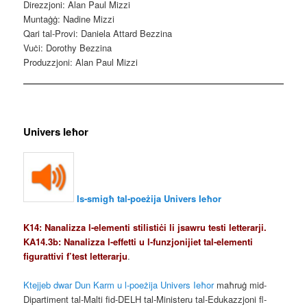
Direzzjoni: Alan Paul Mizzi
Muntaġġ: Nadine Mizzi
Qari tal-Provi: Daniela Attard Bezzina
Vuċi: Dorothy Bezzina
Produzzjoni: Alan Paul Mizzi
Univers Ieħor
Is-smigħ tal-poeżija Univers Ieħor
K14: Nanalizza l-elementi stilistiċi li jsawru testi letterarji.
KA14.3b: Nanalizza l-effetti u l-funzjonijiet tal-elementi
figurattivi f’test letterarju
.
Ktejjeb dwar Dun Karm u l-poeżija Univers Ieħor
maħruġ mid-
Dipartiment tal-Malti fid-DELH tal-Ministeru tal-Edukazzjoni fl-