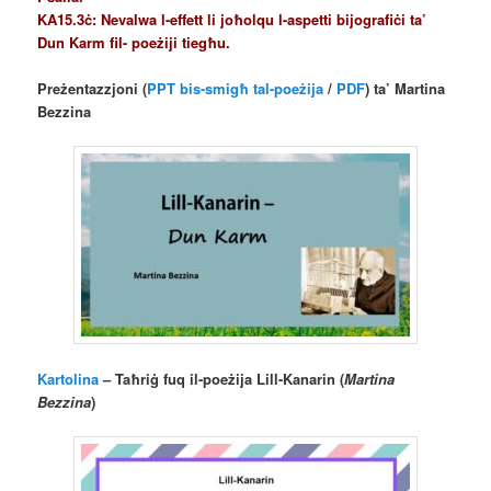
KA15.3ċ: Nevalwa l-effett li joħolqu l-aspetti bijografiċi ta’
Dun Karm fil- poeżiji tiegħu.
Preżentazzjoni (
PPT bis-smigħ tal-poeżija
/
PDF
) ta’ Martina
Bezzina
Kartolina
– Taħriġ fuq il-poeżija Lill-Kanarin (
Martina
Bezzina
)