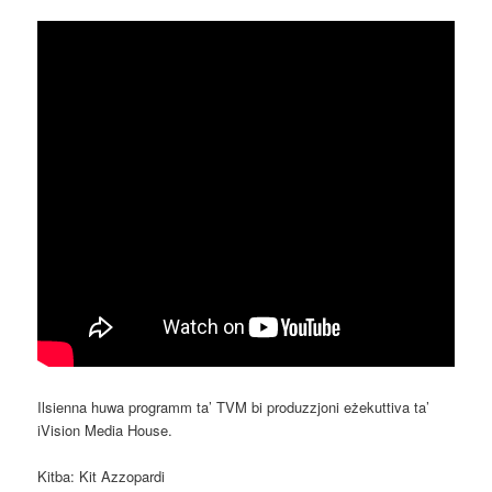
Ilsienna huwa programm ta’ TVM bi produzzjoni eżekuttiva ta’
iVision Media House.
Kitba: Kit Azzopardi