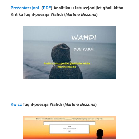
Preżentazzjoni
(
PDF
) Analitika u Istruzzjonijiet għall-kitba
Kritika fuq il-poeżija Waħdi (
Martina Bezzina
)
Kwiżż
fuq il-poeżija Waħdi (
Martina Bezzina
)