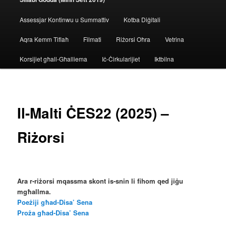
Assessjar Kontinwu u Summattiv
Kotba Diġitali
Aqra Kemm Tiflaħ
Filmati
Riżorsi Oħra
Vetrina
Korsijiet għall-Għalliema
Iċ-Ċirkularijiet
Iktbilna
Il-Malti ĊES22 (2025) –
Riżorsi
Ara r-riżorsi mqassma skont is-snin li fihom qed jiġu
mgħallma.
Poeżiji għad-Disa’ Sena
Proża għad-Disa’ Sena