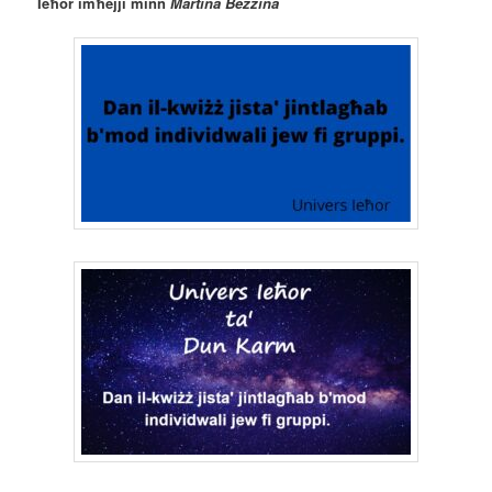
Ieħor imħejji minn
Martina Bezzina