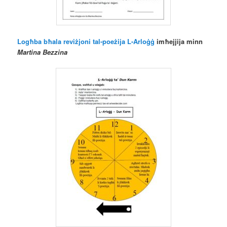
Logħba bħala reviżjoni tal-poeżija L-Arloġġ
imħejjija minn
Martina Bezzina