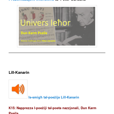
Lill-Kanarin
Is-smigħ tal-poeżija
Lill-Kanarin
K15: Napprezza l-poeżiji tal-poeta nazzjonali, Dun Karm
Psaila.