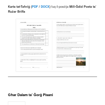
Karta tat-Taħriġ (
PDF
/
DOCX
)
fuq il-poeżija
Mill-Ġdid Poeta ta’
Rużar Briffa
Għar Dalam ta’ Ġorġ Pisani