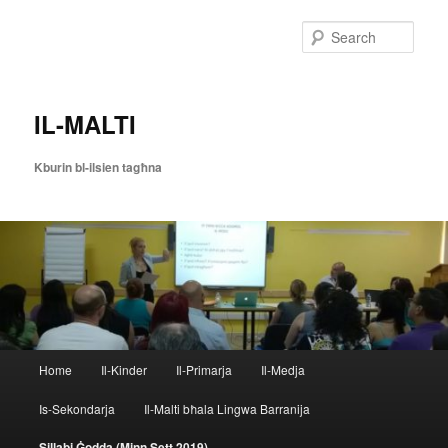
Skip
to
Sear
primary
content
IL-MALTI
Kburin bl-ilsien tagħna
Main
Home
Il-Kinder
Il-Primarja
Il-Medja
menu
Is-Sekondarja
Il-Malti bħala Lingwa Barranija
Sillabi Ġodda (Minn Sett 2019)