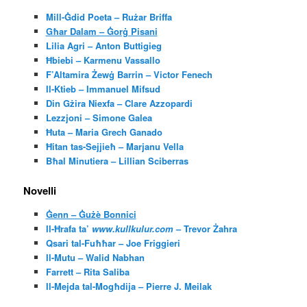
Mill-Ġdid Poeta – Rużar Briffa
Għar Dalam – Ġorġ Pisani
Lilia Agri – Anton Buttigieg
Ħbiebi – Karmenu Vassallo
F’Altamira Żewġ Barrin – Victor Fenech
Il-Ktieb – Immanuel Mifsud
Din Gżira Niexfa – Clare Azzopardi
Lezzjoni – Simone Galea
Ħuta – Maria Grech Ganado
Ħitan tas-Sejjieħ – Marjanu Vella
Bħal Minutiera – Lillian Sciberras
Novelli
Ġenn – Ġużè Bonnici
Il-Ħrafa ta’
www.kullkulur.com
– Trevor Żahra
Qsari tal-Fuħħar – Joe Friggieri
Il-Mutu – Walid Nabhan
Farrett – Rita Saliba
Il-Mejda tal-Mogħdija – Pierre J. Meilak