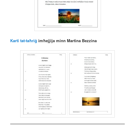
Karti tat-taħriġ
imħejjija minn Martina Bezzina