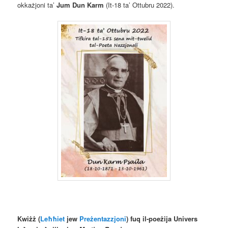
okkażjoni ta’
Jum Dun Karm
(It-18 ta’ Ottubru 2022).
Kwiżż (
Leħħiet
jew
Preżentazzjoni
) fuq il-poeżija Univers