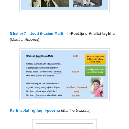
Għaliex? – Jedd il-Lsien Malti
–
Il-Poeżija u Analiżi tagħha
(
Martina Bezzina
)
Karti tat-taħriġ fuq il-poeżija
(
Martina Bezzina
)