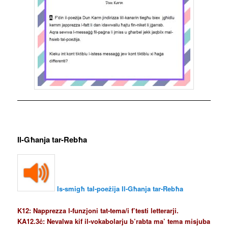
Il-Għanja tar-Rebħa
Is-smigħ tal-poeżija Il-Għanja tar-Rebħa
K12: Napprezza l-funzjoni tat-tema/i f’testi letterarji.
KA12.3ċ: Nevalwa kif il-vokabolarju b’rabta ma’ tema misjuba