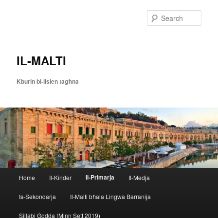
Skip
to
Sear
primary
content
IL-MALTI
Kburin bl-ilsien tagħna
Main
Il-Primarja
Home
Il-Kinder
Il-Medja
menu
Is-Sekondarja
Il-Malti bħala Lingwa Barranija
Sillabi Ġodda (Minn Sett 2019)