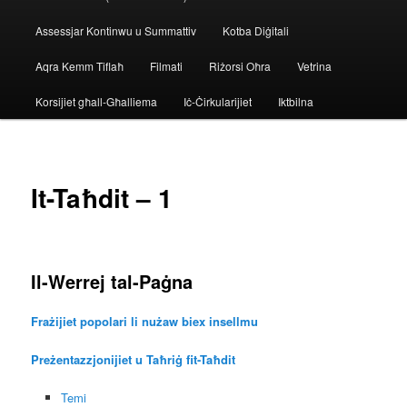
Assessjar Kontinwu u Summattiv
Kotba Diġitali
Aqra Kemm Tiflaħ
Filmati
Riżorsi Oħra
Vetrina
Korsijiet għall-Għalliema
Iċ-Ċirkularijiet
Iktbilna
It-Taħdit – 1
Il-Werrej tal-Paġna
Frażijiet popolari li nużaw biex insellmu
Preżentazzjonijiet u Taħriġ fit-Taħdit
Temi