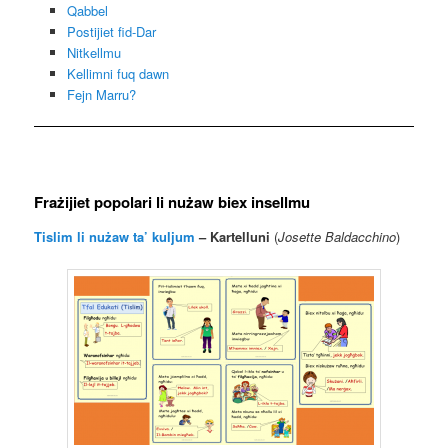
Qabbel
Postijiet fid-Dar
Nitkellmu
Kellimni fuq dawn
Fejn Marru?
Frażijiet popolari li nużaw biex insellmu
Tislim li nużaw ta’ kuljum
– Kartelluni
(
Josette Baldacchino
)