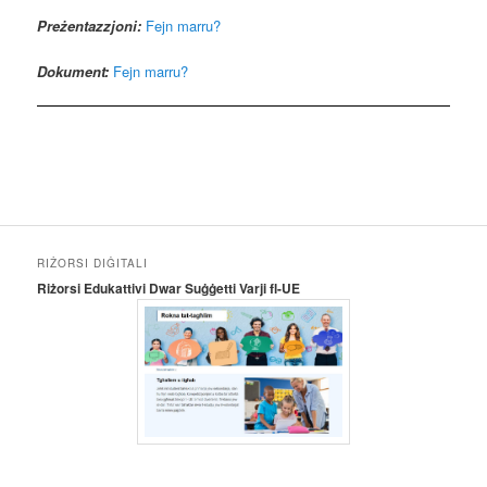
Preżentazzjoni:
Fejn marru?
Dokument:
Fejn marru?
RIŻORSI DIĠITALI
Riżorsi Edukattivi Dwar Suġġetti Varji fl-UE