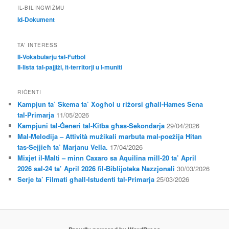
IL-BILINGWIŻMU
Id-Dokument
TA’ INTERESS
Il-Vokabularju tal-Futbol
Il-lista tal-pajjiżi, it-territorji u l-muniti
RIĊENTI
Kampjun ta’ Skema ta’ Xogħol u riżorsi għall-Ħames Sena
tal-Primarja
11/05/2026
Kampjuni tal-Ġeneri tal-Kitba għas-Sekondarja
29/04/2026
Mal-Melodija – Attività mużikali marbuta mal-poeżija Ħitan
tas-Sejjieħ ta’ Marjanu Vella.
17/04/2026
Mixjet il-Malti – minn Caxaro sa Aquilina mill-20 ta’ April
2026 sal-24 ta’ April 2026 fil-Biblijoteka Nazzjonali
30/03/2026
Serje ta’ Filmati għall-Istudenti tal-Primarja
25/03/2026