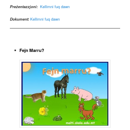
Preżentazzjoni:
Kellimni fuq dawn
Dokument:
Kellimni fuq dawn
Fejn Marru?