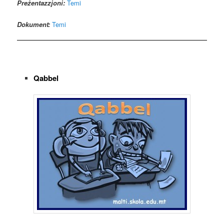
Preżentazzjoni:
Temi
Dokument:
Temi
Qabbel