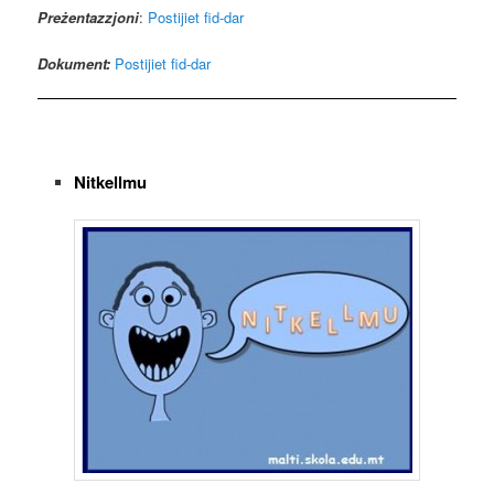
Preżentazzjoni
:
Postijiet fid-dar
Dokument:
Postijiet fid-dar
Nitkellmu