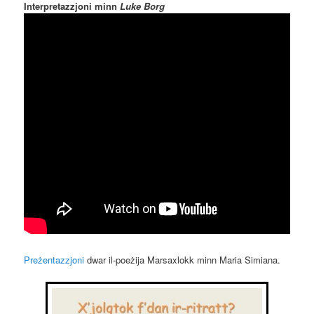
Interpretazzjoni minn
Luke Borg
Preżentazzjoni
dwar il-poeżija Marsaxlokk minn Maria Simiana.