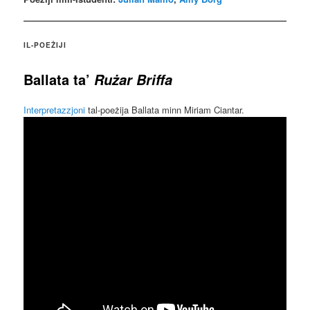
IL-POEŻIJI
Ballata
ta’
Rużar Briffa
Interpretazzjoni
tal-poeżija Ballata minn Miriam Ciantar.