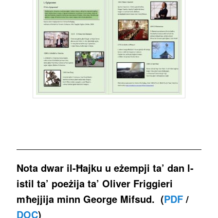
Nota dwar il-Ħajku u eżempji ta’ dan l-
istil ta’ poeżija ta’ Oliver Friggieri
mħejjija minn George Mifsud.
(
PDF
/
DOC
)