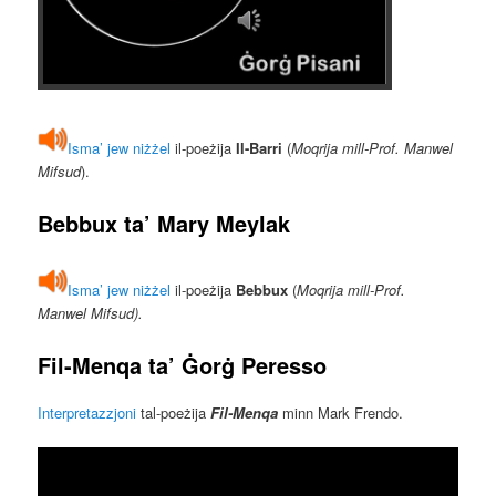
Isma’ jew niżżel
il-poeżija
Il-Barri
(
Moqrija mill-Prof. Manwel
Mifsud
).
Bebbux
ta’
Mary Meylak
Isma’ jew niżżel
il-poeżija
Bebbux
(
Moqrija mill-Prof.
Manwel Mifsud).
Fil-Menqa
ta’
Ġorġ Peresso
Interpretazzjoni
tal-poeżija
Fil-Menqa
minn Mark Frendo.