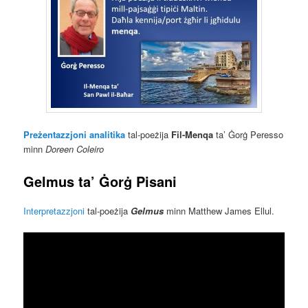
Preżentazzjoni analitika
tal-poeżija
Fil-Menqa
ta’ Ġorġ Peresso
minn
Doreen Coleiro
Gelmus
ta’
Ġorġ Pisani
Interpretazzjoni
tal-poeżija
Gelmus
minn Matthew James Ellul.