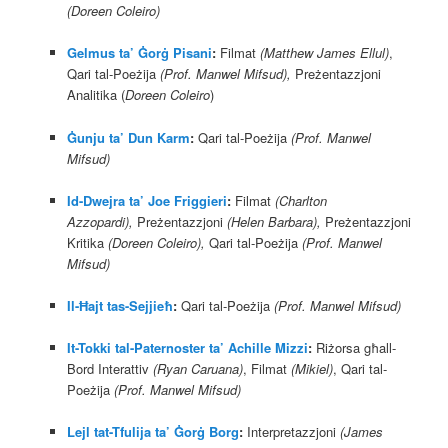
(Doreen Coleiro)
Gelmus ta’ Ġorġ Pisani
:
Filmat
(Matthew James Ellul)
,
Qari tal-Poeżija
(Prof. Manwel Mifsud),
Preżentazzjoni
Analitika (
Doreen Coleiro
)
Ġunju ta’ Dun Karm
:
Qari tal-Poeżija
(Prof. Manwel
Mifsud)
Id-Dwejra ta’ Joe Friggieri
:
Filmat
(Charlton
Azzopardi),
Preżentazzjoni
(Helen Barbara),
Preżentazzjoni
Kritika
(Doreen Coleiro),
Qari tal-Poeżija
(Prof. Manwel
Mifsud)
Il-Ħajt tas-Sejjieħ
:
Qari tal-Poeżija
(Prof. Manwel Mifsud)
It-Tokki tal-Paternoster ta’ Achille Mizzi
:
Riżorsa għall-
Bord Interattiv
(Ryan Caruana)
, Filmat
(Mikiel)
, Qari tal-
Poeżija
(Prof. Manwel Mifsud)
Lejl tat-Tfulija ta’ Ġorġ Borg
:
Interpretazzjoni
(James