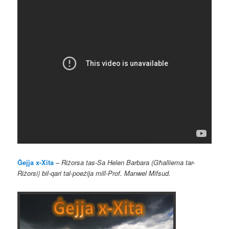
Ġejja x-Xita
–
Riżorsa tas-Sa Helen Barbara (Għalliema tar-
Riżorsi) bil-qari tal-poeżija mill-Prof. Manwel Mifsud.