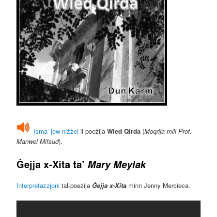
Isma’ jew niżżel
il-poeżija
Wied Qirda
(
Moqrija mill-Prof.
Manwel Mifsud
).
Ġejja x-Xita
ta’
Mary Meylak
Interpretazzjoni
tal-poeżija
Ġejja x-Xita
minn Jenny Mercieca.