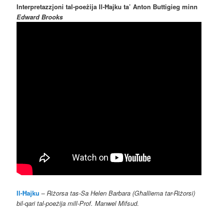
Interpretazzjoni tal-poeżija Il-Ħajku ta’ Anton Buttigieg minn
Edward Brooks
Il-Ħajku
–
Riżorsa tas-Sa Helen Barbara (Għalliema tar-Riżorsi)
bil-qari tal-poeżija mill-Prof. Manwel Mifsud.