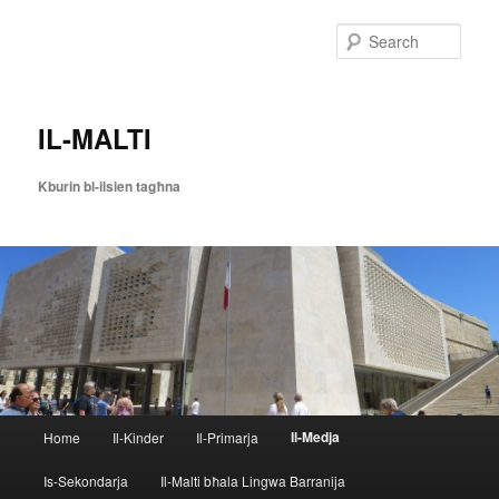
Skip
to
Sear
primary
content
IL-MALTI
Kburin bl-ilsien tagħna
Main
Il-Medja
Home
Il-Kinder
Il-Primarja
menu
Is-Sekondarja
Il-Malti bħala Lingwa Barranija