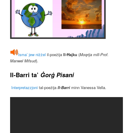
Isma’ jew niżżel
il-poeżija
Il-Ħajku
(
Moqrija mill-Prof.
Manwel Mifsud
).
Il-Barri
ta’
Ġorġ Pisani
Interpretazzjoni
tal-poeżija
Il-Barri
minn Vanessa Vella.