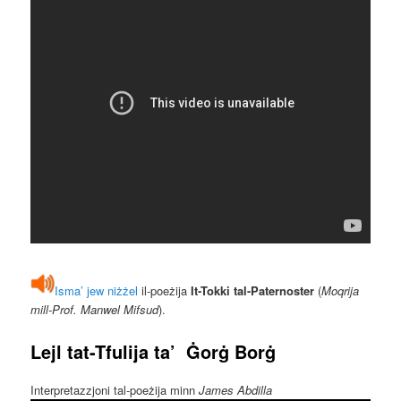
Isma’ jew niżżel
il-poeżija
It-Tokki tal-Paternoster
(
Moqrija
mill-Prof. Manwel Mifsud
).
Lejl tat-Tfulija
ta’
Ġorġ Borġ
Interpretazzjoni tal-poeżija minn
James Abdilla