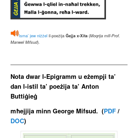
Isma’ jew niżżel
il-poeżija
Ġejja x-Xita
(
Moqrija mill-Prof.
Manwel Mifsud
).
Nota dwar l-Epigramm u eżempji ta’
dan l-istil ta’ poeżija ta’ Anton
Buttiġieġ
mħejjija minn George Mifsud. (
PDF
/
DOC
)