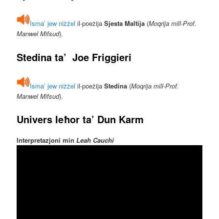
Isma’ jew niżżel
il-poeżija
Sjesta Maltija
(
Moqrija mill-Prof.
Manwel Mifsud
).
Stedina
ta’
Joe Friggieri
Isma’ jew niżżel
il-poeżija
Stedina
(
Moqrija mill-Prof.
Manwel Mifsud
).
Univers Ieħor
ta’
Dun Karm
Interpretazjoni min
Leah Cauchi