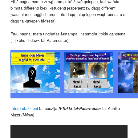
Fit-2 paġna hemm żewġ stampi ta’ żewġ qniepen, kull waħda
b’mota differenti biex l-istudenti jesperjenzaw daqq differenti li
jwassal messaġġi differenti (id-daqq tal-qniepen waqt funeral u d-
daqq tal-qniepen fil-festa).
Fit-3 paġna, meta tingħafas l-istampa jinstemgħu tokki qanpiena
(li jixbhu lil dawk tal-Paternoster).
Interpretazzjoni
tal-poeżija
It-Tokki tal-Paternoster
ta’ Achille
Mizzi (
Mikiel
).