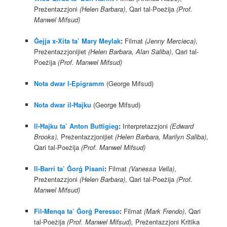
Preżentazzjoni
(Helen Barbara)
, Qari tal-Poeżija
(Prof.
Manwel Mifsud)
Ġejja x-Xita ta’ Mary Meylak
:
Filmat
(Jenny Mercieca)
,
Preżentazzjonijiet
(Helen Barbara, Alan Saliba)
, Qari tal-
Poeżija
(Prof. Manwel Mifsud)
Nota dwar l-Epigramm
(George Mifsud)
Nota dwar il-Ħajku
(George Mifsud)
Il-Ħajku ta’ Anton Buttigieg
:
Interpretazzjoni
(Edward
Brooks),
Preżentazzjonijiet
(Helen Barbara, Marilyn Saliba)
,
Qari tal-Poeżija
(Prof. Manwel Mifsud)
Il-Barri ta’ Ġorġ Pisani
:
Filmat
(Vanessa Vella)
,
Preżentazzjoni
(Helen Barbara)
, Qari tal-Poeżija
(Prof.
Manwel Mifsud)
Fil-Menqa ta’ Ġorġ Peresso
:
Filmat
(Mark Frendo)
, Qari
tal-Poeżija
(Prof. Manwel Mifsud),
Preżentazzjoni Kritika