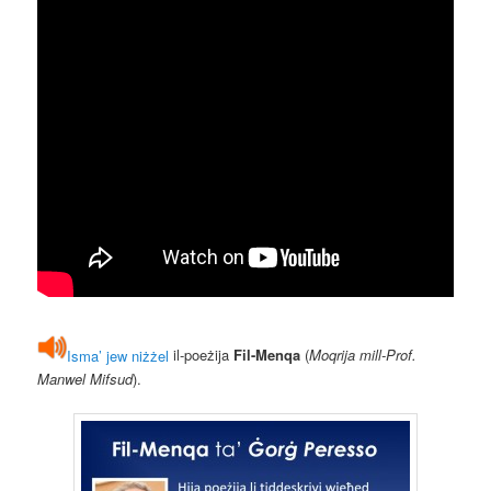
Isma’ jew niżżel
il-poeżija
Fil-Menqa
(
Moqrija mill-Prof.
Manwel Mifsud
).