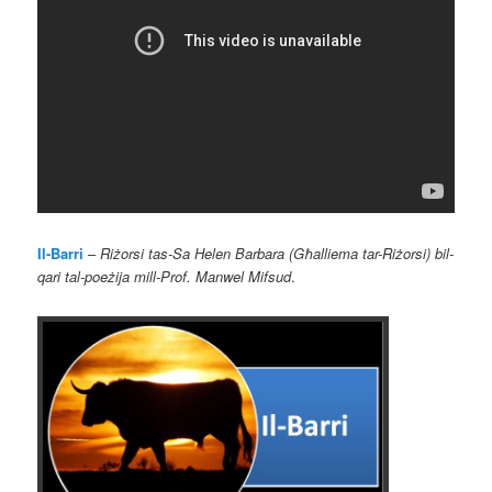
Il-Barri
–
Riżorsi tas-Sa Helen Barbara (Għalliema tar-Riżorsi)
bil-
qari tal-poeżija mill-Prof. Manwel Mifsud
.