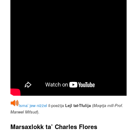
Isma’ jew niżżel
il-poeżija
Lejl tat-Tfulija
(
Moqrija mill-Prof.
Manwel Mifsud
).
Marsaxlokk
ta’
Charles Flores