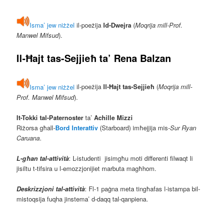
Isma’ jew niżżel
il-poeżija
Id-Dwejra
(
Moqrija mill-Prof.
Manwel Mifsud
).
Il-Ħajt tas-Sejjieħ
ta’
Rena Balzan
Isma’ jew niżżel
il-poeżija
Il-Ħajt tas-Sejjieħ
(
Moqrija mill-
Prof. Manwel Mifsud
).
It-Tokki tal-Paternoster
ta’
Achille Mizzi
Riżorsa għall-
Bord Interattiv
(Starboard) imħejjija mis-
Sur Ryan
Caruana
.
L-għan
tal-attività
: L-istudenti jisimgħu moti differenti filwaqt li
jisiltu t-tifsira u l-emozzjonijiet marbuta magħhom.
Deskrizzjoni tal-attività
: Fl-1 paġna meta tingħafas l-istampa bil-
mistoqsija fuqha jinstema’ d-daqq tal-qanpiena.