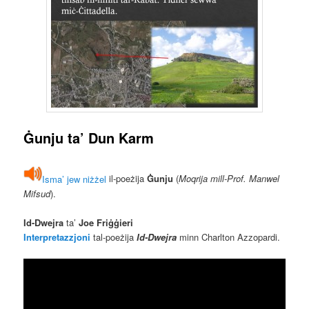
Ġunju
ta’
Dun Karm
Isma’ jew niżżel
il-poeżija
Ġunju
(
Moqrija mill-Prof. Manwel
Mifsud
).
Id-Dwejra
ta’
Joe Friġġieri
Interpretazzjoni
tal-poeżija
Id-Dwejra
minn Charlton Azzopardi.