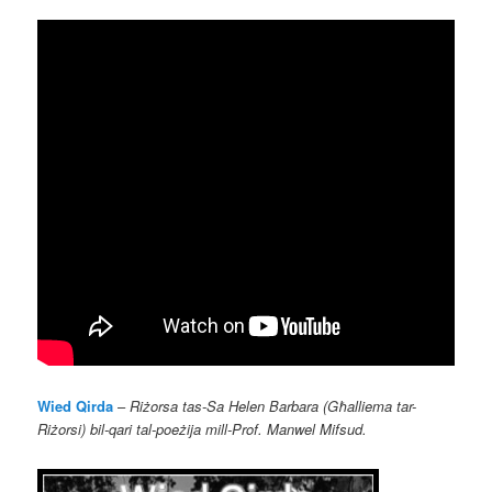
Wied Qirda
–
Riżorsa tas-Sa Helen Barbara (Għalliema tar-
Riżorsi) bil-qari tal-poeżija mill-Prof. Manwel Mifsud.