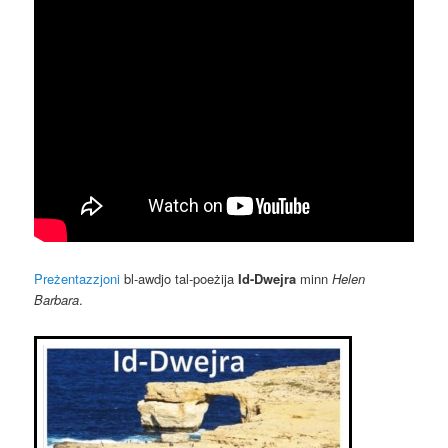
Preżentazzjoni
bl-awdjo tal-poeżija
Id-Dwejra
minn
Helen
Barbara
.