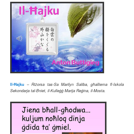
Il-Ħajku
–
Riżorsa tas-Sa Marilyn Saliba, għalliema fl-Iskola
Sekondarja tal-Bniet, il-Kulleġġ Marija Reġina, il-Mosta.