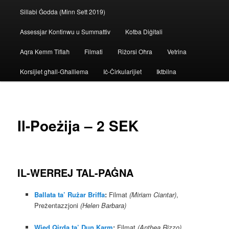
Sillabi Ġodda (Minn Sett 2019)
Assessjar Kontinwu u Summattiv
Kotba Diġitali
Aqra Kemm Tiflaħ
Filmati
Riżorsi Oħra
Vetrina
Korsijiet għall-Għalliema
Iċ-Ċirkularijiet
Iktbilna
Il-Poeżija – 2 SEK
IL-WERREJ TAL-PAĠNA
Ballata ta’ Rużar Briffa
:
Filmat
(Miriam Ciantar)
,
Preżentazzjoni
(Helen Barbara)
Wied Qirda ta’ Dun Karm
:
Filmat
(Anthea Rizzo)
,