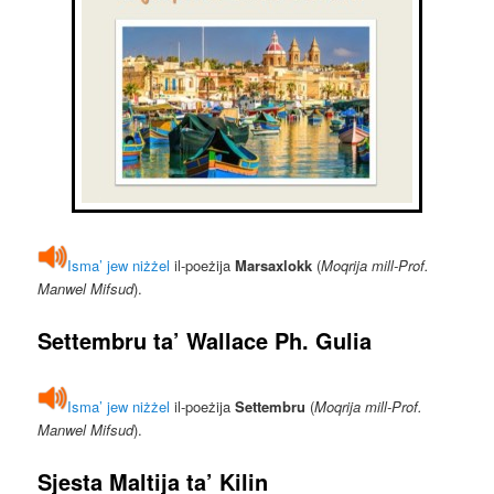
Isma’ jew niżżel
il-poeżija
Marsaxlokk
(
Moqrija mill-Prof.
Manwel Mifsud
).
Settembru
ta’
Wallace Ph. Gulia
Isma’ jew niżżel
il-poeżija
Settembru
(
Moqrija mill-Prof.
Manwel Mifsud
).
Sjesta Maltija
ta’
Kilin