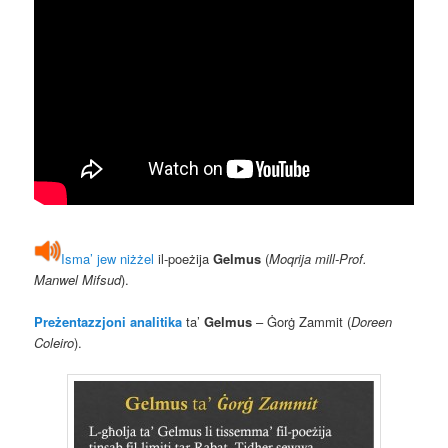
Isma’ jew niżżel
il-poeżija
Gelmus
(
Moqrija mill-Prof.
Manwel Mifsud
).
Preżentazzjoni analitika
ta’
Gelmus
– Ġorġ Zammit (
Doreen
Coleiro
).