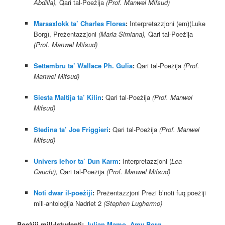
Abdilla),
Qari tal-Poeżija
(Prof. Manwel Mifsud)
Marsaxlokk ta’ Charles Flores
:
Interpretazzjoni (em)(Luke
Borg), Preżentazzjoni
(Maria Simiana),
Qari tal-Poeżija
(Prof. Manwel Mifsud)
Settembru ta’ Wallace Ph. Gulia
:
Qari tal-Poeżija
(Prof.
Manwel Mifsud)
Siesta Maltija ta’ Kilin
:
Qari tal-Poeżija
(Prof. Manwel
Mifsud)
Stedina ta’ Joe Friggieri
:
Qari tal-Poeżija
(Prof. Manwel
Mifsud)
Univers Ieħor ta’ Dun Karm
:
Interpretazzjoni (
Lea
Cauchi),
Qari tal-Poeżija
(Prof. Manwel Mifsud)
Noti dwar il-poeżiji
:
Preżentazzjoni Prezi b’noti fuq poeżiji
mill-antoloġija Nadriet 2
(Stephen Lughermo)
Poeżiji mill-Istudenti:
Julian Mamo
,
Amy Borg