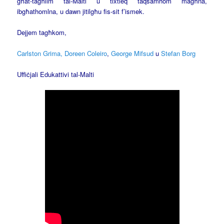
għat-tagħlim tal-Malti u tixtieq taqsamhom magħna,
ibgħathomlna, u dawn jitilgħu fis-sit f’ismek.
Dejjem tagħkom,
Carlston Grima, Doreen Coleiro
,
George Mifsud
u
Stefan Borg
Uffiċjali Edukattivi tal-Malti