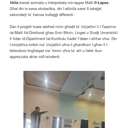
Vella
kienet animata u interpretata mir-rapper Malti
Il-Lapes
.
Għal din is-sena skolastika, din l-attività saret fl-iskejjel
sekondarji ta’ ħames kulleġġi differenti.
Dan il-proġett huwa wieħed minn għadd ta’ inizjattivi li t-Taqsima
tal-Malti fid-Direttorat għas-Snin Bikrin, Lingwi u Studji Umanistiċi
fi ħdan id-Dipartiment tal-Kurrikulu ħadet f’dawn l-aħħar xhur. Din
l-inizjattiva torbot ma’ inizjattivi oħra li għandhom l-għan li l-
letteratura tingħaqad ma’ forom oħra ta’ arti u hekk tkun
apprezzata aktar mill-istudenti.