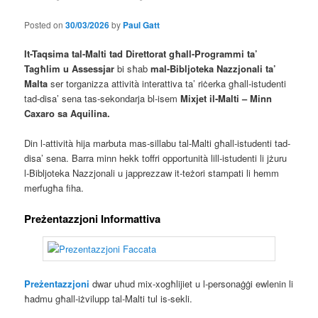
Posted on
30/03/2026
by
Paul Gatt
It-Taqsima tal-Malti tad Direttorat għall-Programmi ta’
Tagħlim u Assessjar
bi sħab
mal-Bibljoteka Nazzjonali ta’
Malta
ser torganizza attività interattiva ta’ riċerka għall-istudenti
tad-disa’ sena tas-sekondarja bl-isem
Mixjet il-Malti – Minn
Caxaro sa Aquilina.
Din l-attività hija marbuta mas-sillabu tal-Malti għall-istudenti tad-
disa’ sena. Barra minn hekk toffri opportunità lill-istudenti li jżuru
l-Bibljoteka Nazzjonali u japprezzaw it-teżori stampati li hemm
merfugħa fiha.
Preżentazzjoni Informattiva
Preżentazzjoni
dwar uħud mix-xogħlijiet u l-personaġġi ewlenin li
ħadmu għall-iżvilupp tal-Malti tul is-sekli.