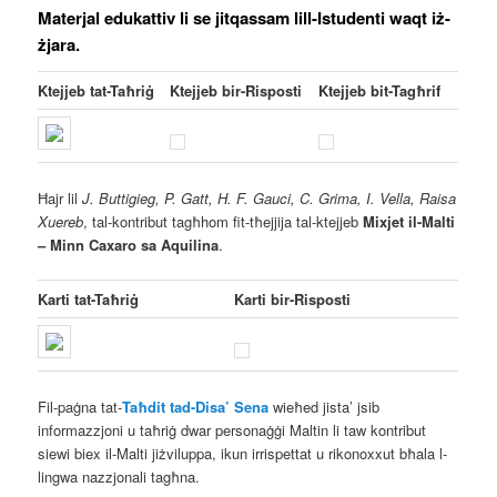
Materjal edukattiv li se jitqassam lill-Istudenti waqt iż-
żjara.
Ktejjeb tat-Taħriġ
Ktejjeb bir-Risposti
Ktejjeb bit-Tagħrif
Ħajr lil
J. Buttigieg, P. Gatt, H. F. Gauci, C. Grima, I. Vella, Raisa
Xuereb
, tal-kontribut tagħhom fit-tħejjija tal-ktejjeb
Mixjet il-Malti
– Minn Caxaro sa Aquilina
.
Karti tat-Taħriġ
Karti bir-Risposti
Fil-paġna tat-
Taħdit tad-Disa’ Sena
wieħed jista’ jsib
informazzjoni u taħriġ dwar personaġġi Maltin li taw kontribut
siewi biex il-Malti jiżviluppa, ikun irrispettat u rikonoxxut bħala l-
lingwa nazzjonali tagħna.