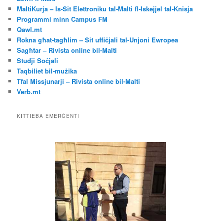
MaltiKurja – Is-Sit Elettroniku tal-Malti fl-Iskejjel tal-Knisja
Programmi minn Campus FM
Qawl.mt
Rokna għat-tagħlim – Sit uffiċjali tal-Unjoni Ewropea
Sagħtar – Rivista online bil-Malti
Studji Soċjali
Taqbiliet bil-mużika
Tfal Missjunarji – Rivista online bil-Malti
Verb.mt
KITTIEBA EMERĠENTI