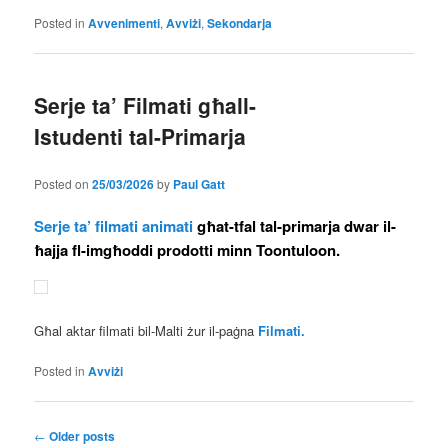
Posted in
Avvenimenti
,
Avviżi
,
Sekondarja
Serje ta’ Filmati għall-
Istudenti tal-Primarja
Posted on
25/03/2026
by
Paul Gatt
Serje ta’ filmati animati
għat-tfal tal-primarja dwar il-
ħajja fl-imgħoddi prodotti minn Toontuloon.
Għal aktar filmati bil-Malti żur il-paġna
Filmati.
Posted in
Avviżi
Post
←
Older posts