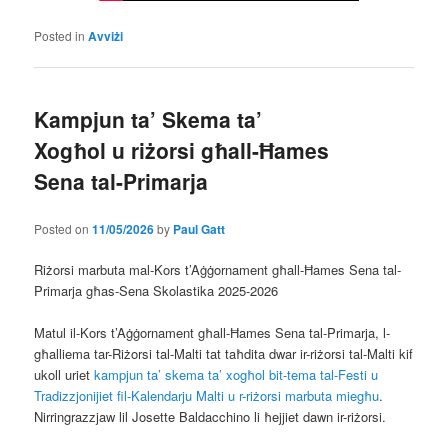
Posted in
Avviżi
Kampjun ta’ Skema ta’
Xogħol u riżorsi għall-Ħames
Sena tal-Primarja
Posted on
11/05/2026
by
Paul Gatt
Riżorsi marbuta mal-Kors t’Aġġornament għall-Ħames Sena tal-
Primarja għas-Sena Skolastika 2025-2026
Matul il-Kors t’Aġġornament għall-Ħames Sena tal-Primarja, l-
għalliema tar-Riżorsi tal-Malti tat taħdita dwar ir-riżorsi tal-Malti kif
ukoll uriet
kampjun ta’ skema ta’ xogħol bit-tema tal-Festi u
Tradizzjonijiet fil-Kalendarju Malti u r-riżorsi marbuta miegħu
.
Nirringrazzjaw lil Josette Baldacchino li ħejjiet dawn ir-riżorsi.