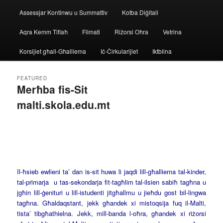
Assessjar Kontinwu u Summattiv
Kotba Diġitali
Aqra Kemm Tiflaħ
Filmati
Riżorsi Oħra
Vetrina
Korsijiet għall-Għalliema
Iċ-Ċirkularijiet
Iktbilna
FEATURED
Merħba fis-Sit
malti.skola.edu.mt
Posted on
31/10/2024
by
admin
Il-ħsieb ewlieni ta’ dan is-sit huwa li jaqdi lill-għalliema tal-kinder,
tal-primarja u tas-sekondarja fit-tagħlim tal-ilsien sabiħ tagħna u
jgħin lill-ġenituri u lill-istudenti jitgħallmu u jieħdu gost bil-lingwa
tagħna. Għaldaqstant, jekk għandek xi mistoqsija fuq il-Malti,
tista’ tibgħathielna. Jekk, mill-banda l-oħra, għandek xi riżorsi