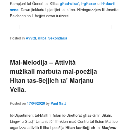
Kampjuni tal-Ġeneri tal-Kitba
għad-disa’
,
l-għaxar
u
l-ħdax-il
sena
. Dawn jinkludu l-pjanijiet tal-kitba. Nirringrazzjaw lil Josette
Baldacchino li ħejjiet dawn ir-riżorsi.
Posted in
Avviżi
,
Kitba
,
Sekondarja
Mal-Melodija – Attività
mużikali marbuta mal-poeżija
Ħitan tas-Sejjieħ ta’ Marjanu
Vella.
Posted on
17/04/2026
by
Paul Gatt
Id-Dipartiment tal-Malti fi ħdan id-Direttorat għas-Snin Bikrin,
Lingwi u Studji Umanistiċi flimkien maċ-Ċentru tal-Ilsien Maltise
organizza attività li fiha l-poeżija
Ħitan tas-Sejjieħ
ta’
Marjanu