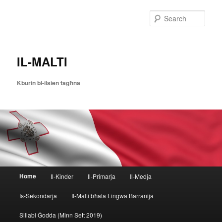
Skip
Skip
to
to
Sear
primary
secondary
content
content
IL-MALTI
Kburin bl-ilsien tagħna
Main
Home
Il-Kinder
Il-Primarja
Il-Medja
menu
Is-Sekondarja
Il-Malti bħala Lingwa Barranija
Sillabi Ġodda (Minn Sett 2019)