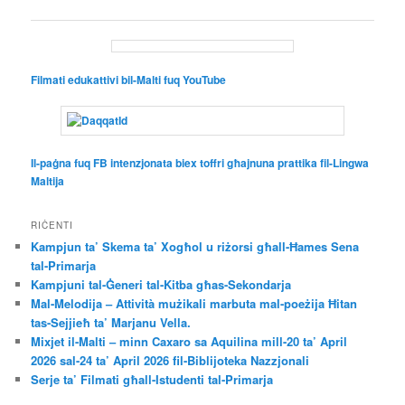
navigation
Filmati edukattivi bil-Malti fuq YouTube
Il-paġna fuq FB intenzjonata biex toffri għajnuna prattika fil-Lingwa
Maltija
RIĊENTI
Kampjun ta’ Skema ta’ Xogħol u riżorsi għall-Ħames Sena
tal-Primarja
Kampjuni tal-Ġeneri tal-Kitba għas-Sekondarja
Mal-Melodija – Attività mużikali marbuta mal-poeżija Ħitan
tas-Sejjieħ ta’ Marjanu Vella.
Mixjet il-Malti – minn Caxaro sa Aquilina mill-20 ta’ April
2026 sal-24 ta’ April 2026 fil-Biblijoteka Nazzjonali
Serje ta’ Filmati għall-Istudenti tal-Primarja