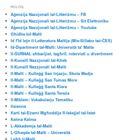
ĦOLOQ
Aġenzija Nazzjonali tal-Litteriżmu – FB
Aġenzija Nazzjonali tal-Litteriżmu – Sit Elettroniku
Aġenzija Nazzjonali tal-Litteriżmu – Youtube
Għidha bil-Malti
Id f'Id lejn il-Letteratura Maltija (Mis-Sillabu taċ-ĊES)
Id-Dipartiment tal-Malti: Università ta' Malta
Il-ĠURNAL aħbarijiet, tagħrif, intervisti u divertiment
Il-Kunsill Nazzjonali tal-Ktieb
Il-Kunsill Nazzjonali tal-Malti
Il-Malti – Kulleġġ San Injazju, Skola Medja
Il-Malti – Kulleġġ San Tumas More
Il-Malti – Kulleġġ Santa Klara
Il-Malti – Kulleġġ Santa Tereża
Il-Miklem: Vokabularju Tematiku
Ilsienna
Karti tal-Eżami Mgħoddija fl-Iskejjel tal-Istat
Kelma Kelma
L-Akkademja tal-Malti
L-Għaqda tal-Malti – Università
Leħħ il-Malti