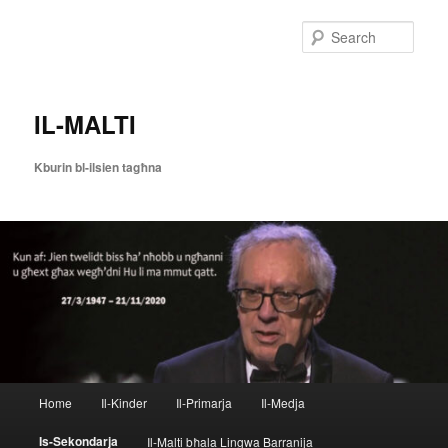
Skip
to
Sear
primary
content
IL-MALTI
Kburin bl-ilsien tagħna
Main
Home
Il-Kinder
Il-Primarja
Il-Medja
menu
Is-Sekondarja
Il-Malti bħala Lingwa Barranija