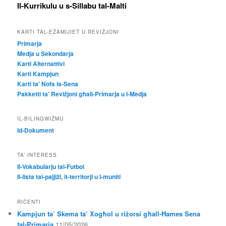
Il-Kurrikulu u s-Sillabu tal-Malti
KARTI TAL-EŻAMIJIET U REVIŻJONI
Primarja
Medja u Sekondarja
Karti Alternattivi
Karti Kampjun
Karti ta' Nofs is-Sena
Pakketti ta' Reviżjoni għall-Primarja u l-Medja
IL-BILINGWIŻMU
Id-Dokument
TA’ INTERESS
Il-Vokabularju tal-Futbol
Il-lista tal-pajjiżi, it-territorji u l-muniti
RIĊENTI
Kampjun ta’ Skema ta’ Xogħol u riżorsi għall-Ħames Sena
tal-Primarja
11/05/2026