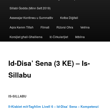
Sillabi Ġodda (Minn Sett 2019)
Assessjar Kontinwu u Summattiv
Kotba Diġitali
Aqra Kemm Tiflaħ
Filmati
Riżorsi Oħra
Vetrina
Korsijiet għall-Għalliema
Iċ-Ċirkularijiet
Iktbilna
Id-Disa’ Sena (3 KE) – Is-
Sillabu
IS-SILLABU
Il-Kisbiet mit-Tagħlim Livell 6 – Id-Disa’ Sena – Kompetenzi