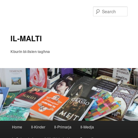
Skip
to
Sear
primary
content
IL-MALTI
Kburin bl-ilsien tagħna
Main
Home
Il-Kinder
Il-Primarja
Il-Medja
menu