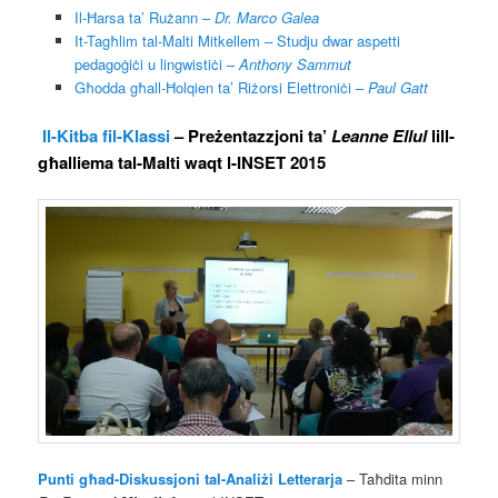
Il-Ħarsa ta’ Rużann –
Dr. Marco Galea
It-Tagħlim tal-Malti Mitkellem – Studju dwar aspetti
pedagoġiċi u lingwistiċi –
Anthony Sammut
Għodda għall-Ħolqien ta’ Riżorsi Elettroniċi –
Paul Gatt
Il-Kitba fil-Klassi
– Preżentazzjoni ta’
Leanne Ellul
lill-
għalliema tal-Malti waqt l-INSET 2015
Punti għad-Diskussjoni tal-Analiżi Letterarja
– Taħdita minn