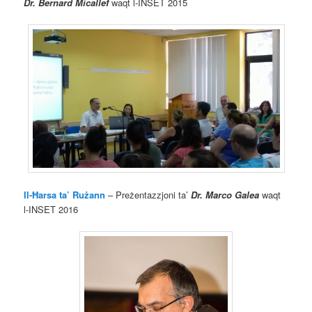
Dr. Bernard Micallef
waqt l-INSET 2015
Il-Ħarsa ta’ Rużann
– Preżentazzjoni ta’
Dr. Marco Galea
waqt
l-INSET 2016