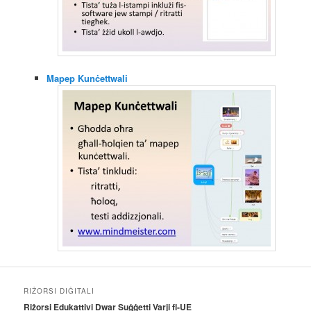
Mapep Kunċettwali
RIŻORSI DIĠITALI
Riżorsi Edukattivi Dwar Suġġetti Varji fl-UE