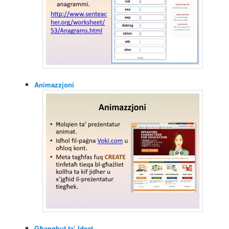
Animazzjoni
Għanqbut ta’ Ideat