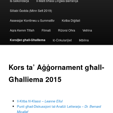
Is-Sekondarja
Il-Malti bħala Lingwa Barranija
Sillabi Ġodda (Minn Sett 2019)
Assessjar Kontinwu u Summattiv
Kotba Diġitali
Aqra Kemm Tiflaħ
Filmati
Riżorsi Oħra
Vetrina
Korsijiet għall-Għalliema
Iċ-Ċirkularijiet
Iktbilna
Kors ta’ Aġġornament għall-
Għalliema 2015
Il-Kitba fil-Klassi –
Leanne Ellul
Punti għad-Diskussjoni tal-Analiżi Letterarja –
Dr. Bernard
Micallef