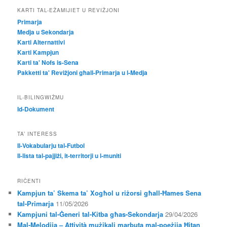
KARTI TAL-EŻAMIJIET U REVIŻJONI
Primarja
Medja u Sekondarja
Karti Alternattivi
Karti Kampjun
Karti ta' Nofs is-Sena
Pakketti ta' Reviżjoni għall-Primarja u l-Medja
IL-BILINGWIŻMU
Id-Dokument
TA’ INTERESS
Il-Vokabularju tal-Futbol
Il-lista tal-pajjiżi, it-territorji u l-muniti
RIĊENTI
Kampjun ta’ Skema ta’ Xogħol u riżorsi għall-Ħames Sena
tal-Primarja
11/05/2026
Kampjuni tal-Ġeneri tal-Kitba għas-Sekondarja
29/04/2026
Mal-Melodija – Attività mużikali marbuta mal-poeżija Ħitan