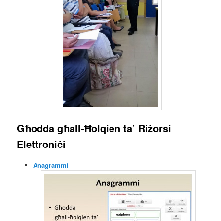
Għodda għall-Ħolqien ta’ Riżorsi
Elettroniċi
Anagrammi