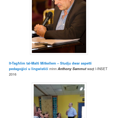
It-Tagħlim tal-Malti Mitkellem – Studju dwar aspetti
pedagoġici u lingwistiċi
minn
Anthony Sammut
waqt l-INSET
2016