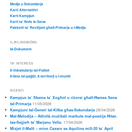
Medja u Sekondarja
Karti Alternattivi
Karti Kampjun
Karti ta' Nofs is-Sena
Pakketti ta' Reviżjoni għall-Primarja u l-Medja
IL-BILINGWIŻMU
Id-Dokument
TA’ INTERESS
Il-Vokabularju tal-Futbol
Il-lista tal-pajjiżi, it-territorji u l-muniti
RIĊENTI
Kampjun ta’ Skema ta’ Xogħol u riżorsi għall-Ħames Sena
tal-Primarja
11/05/2026
Kampjuni tal-Ġeneri tal-Kitba għas-Sekondarja
29/04/2026
Mal-Melodija – Attività mużikali marbuta mal-poeżija Ħitan
tas-Sejjieħ ta’ Marjanu Vella.
17/04/2026
Mixjet il-Malti – minn Caxaro sa Aquilina mill-20 ta’ April