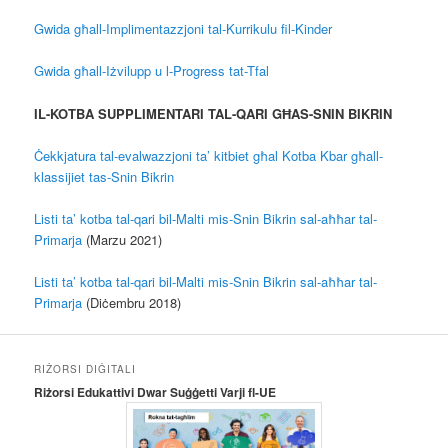
Gwida għall-Implimentazzjoni tal-Kurrikulu fil-Kinder
Gwida għall-Iżvilupp u l-Progress tat-Tfal
IL-KOTBA SUPPLIMENTARI TAL-QARI GĦAS-SNIN BIKRIN
Ċekkjatura tal-evalwazzjoni ta’ kitbiet għal Kotba Kbar għall-
klassijiet tas-Snin Bikrin
Listi ta’ kotba tal-qari bil-Malti mis-Snin Bikrin sal-aħħar tal-
Primarja
(Marzu 2021)
Listi ta’ kotba tal-qari bil-Malti mis-Snin Bikrin sal-aħħar tal-
Primarja
(Diċembru 2018)
RIŻORSI DIĠITALI
Riżorsi Edukattivi Dwar Suġġetti Varji fl-UE