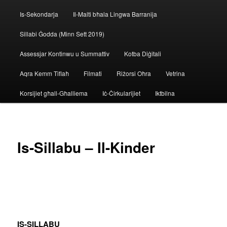
menu
Is-Sekondarja
Il-Malti bħala Lingwa Barranija
Sillabi Ġodda (Minn Sett 2019)
Assessjar Kontinwu u Summattiv
Kotba Diġitali
Aqra Kemm Tiflaħ
Filmati
Riżorsi Oħra
Vetrina
Korsijiet għall-Għalliema
Iċ-Ċirkularijiet
Iktbilna
Is-Sillabu – Il-Kinder
IS-SILLABU