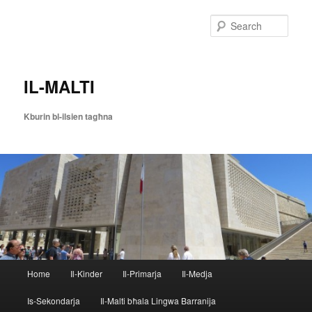
Skip
to
Sear
primary
content
IL-MALTI
Kburin bl-ilsien tagħna
Main
Home
Il-Kinder
Il-Primarja
Il-Medja
menu
Is-Sekondarja
Il-Malti bħala Lingwa Barranija