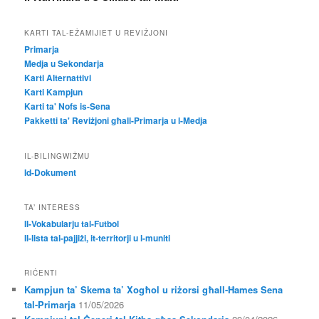
KARTI TAL-EŻAMIJIET U REVIŻJONI
Primarja
Medja u Sekondarja
Karti Alternattivi
Karti Kampjun
Karti ta' Nofs is-Sena
Pakketti ta' Reviżjoni għall-Primarja u l-Medja
IL-BILINGWIŻMU
Id-Dokument
TA’ INTERESS
Il-Vokabularju tal-Futbol
Il-lista tal-pajjiżi, it-territorji u l-muniti
RIĊENTI
Kampjun ta’ Skema ta’ Xogħol u riżorsi għall-Ħames Sena
tal-Primarja
11/05/2026