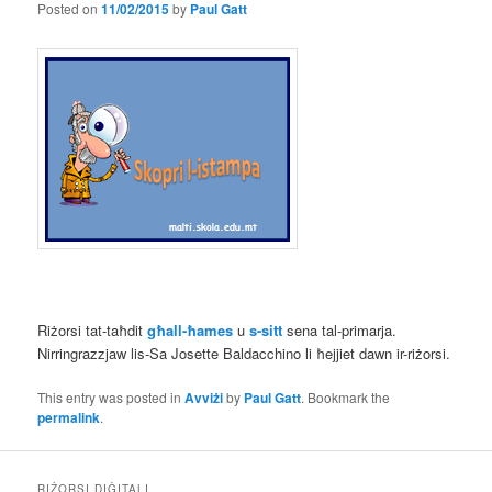
Posted on
11/02/2015
by
Paul Gatt
Riżorsi tat-taħdit
għall-ħ
ames
u
s-sitt
sena tal-primarja.
Nirringrazzjaw lis-Sa Josette Baldacchino li ħejjiet dawn ir-riżorsi.
This entry was posted in
Avviżi
by
Paul Gatt
. Bookmark the
permalink
.
RIŻORSI DIĠITALI