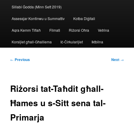
Sillabi Ġodda (Minn Sett 2019)
Assessjar Kontinwu u Summattiv
Kotba Diġitali
Aqra Kemm Tiflaħ
Filmati
Riżorsi Oħra
Vetrina
Korsijiet għall-Għalliema
Iċ-Ċirkularijiet
Iktbilna
Post
←
Previous
Next
→
navigation
Riżorsi tat-Taħdit għall-
Ħames u s-Sitt sena tal-
Primarja