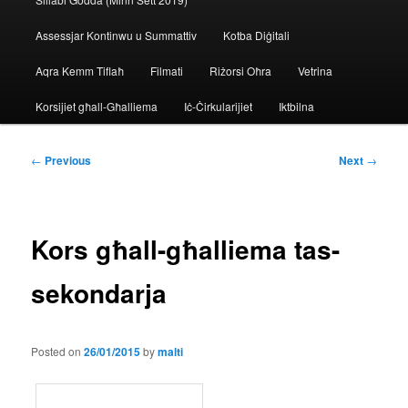
Assessjar Kontinwu u Summattiv
Kotba Diġitali
Aqra Kemm Tiflaħ
Filmati
Riżorsi Oħra
Vetrina
Korsijiet għall-Għalliema
Iċ-Ċirkularijiet
Iktbilna
Post
←
Previous
Next
→
navigation
Kors għall-għalliema tas-
sekondarja
Posted on
26/01/2015
by
malti