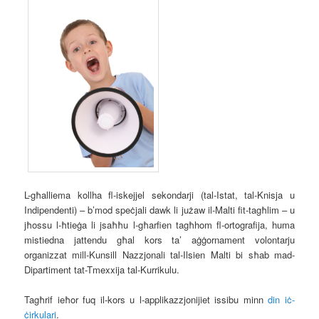
L-għalliema kollha fl-iskejjel sekondarji (tal-Istat, tal-Knisja u
Indipendenti) – b’mod speċjali dawk li jużaw il-Malti fit-tagħlim – u
jħossu l-ħtieġa li jsaħħu l-għarfien tagħhom fl-ortografija, huma
mistiedna jattendu għal kors ta’ aġġornament volontarju
organizzat mill-Kunsill Nazzjonali tal-Ilsien Malti bi sħab mad-
Dipartiment tat-Tmexxija tal-Kurrikulu.
Tagħrif ieħor fuq il-kors u l-applikazzjonijiet issibu minn
din iċ-
ċirkulari
.