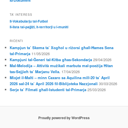
Id-Dokument
TA’ INTERESS
Il-Vokabularju tal-Futbol
Il-lista tal-pajjiżi, it-territorji u l-muniti
RIĊENTI
Kampjun ta’ Skema ta’ Xogħol u riżorsi għall-Ħames Sena
tal-Primarja
11/05/2026
Kampjuni tal-Ġeneri tal-Kitba għas-Sekondarja
29/04/2026
Mal-Melodija – Attività mużikali marbuta mal-poeżija Ħitan
tas-Sejjieħ ta’ Marjanu Vella.
17/04/2026
Mixjet il-Malti – minn Caxaro sa Aquilina mill-20 ta’ April
2026 sal-24 ta’ April 2026 fil-Biblijoteka Nazzjonali
30/03/2026
Serje ta’ Filmati għall-Istudenti tal-Primarja
25/03/2026
Proudly powered by WordPress