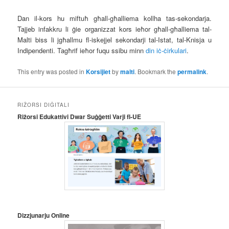
Dan il-kors hu miftuħ għall-għalliema kollha tas-sekondarja.
Tajjeb infakkru li ġie organizzat kors ieħor għall-għalliema tal-
Malti biss li jgħallmu fl-iskejjel sekondarji tal-Istat, tal-Knisja u
Indipendenti. Tagħrif ieħor fuqu ssibu minn
din iċ-ċirkulari
.
This entry was posted in
Korsijiet
by
malti
. Bookmark the
permalink
.
RIŻORSI DIĠITALI
Riżorsi Edukattivi Dwar Suġġetti Varji fl-UE
Dizzjunarju Online