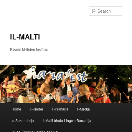
Skip
to
Sear
primary
content
IL-MALTI
Kburin bl-ilsien tagħna
Main
Home
Il-Kinder
Il-Primarja
Il-Medja
menu
Is-Sekondarja
Il-Malti bħala Lingwa Barranija
Sillabi Ġodda (Minn Sett 2019)