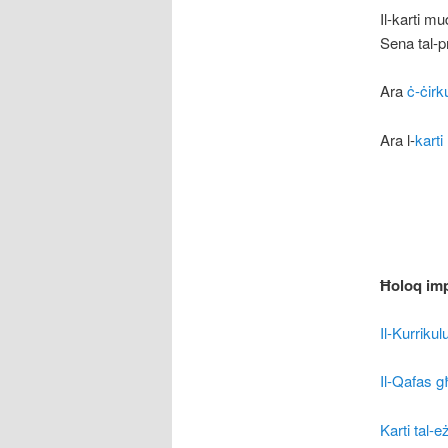
Il-karti mu
Sena tal-p
Ara
ċ-ċirku
Ara l-
karti
Ħoloq imp
Il-Kurriku
Il-Qafas g
Karti tal-