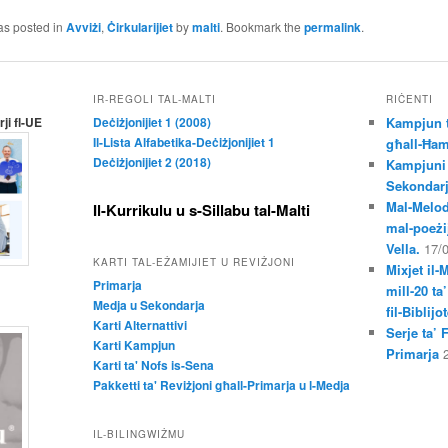
as posted in
Avviżi
,
Ċirkularijiet
by
malti
. Bookmark the
permalink
.
IR-REGOLI TAL-MALTI
RIĊENTI
ji fl-UE
Deċiżjonijiet 1 (2008)
Kampjun t
Il-Lista Alfabetika-Deċiżjonijiet 1
għall-Ħam
Deċiżjonijiet 2 (2018)
Kampjuni 
Sekondar
Mal-Melod
Il-Kurrikulu u s-Sillabu tal-Malti
mal-poeżij
Vella.
17/
KARTI TAL-EŻAMIJIET U REVIŻJONI
Mixjet il-
Primarja
mill-20 ta
Medja u Sekondarja
fil-Biblij
Karti Alternattivi
Serje ta’ 
Karti Kampjun
Primarja
Karti ta' Nofs is-Sena
Pakketti ta' Reviżjoni għall-Primarja u l-Medja
IL-BILINGWIŻMU