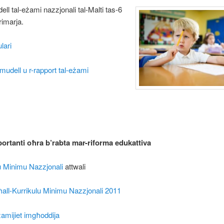
dell tal-eżami nazzjonali tal-Malti tas-6
rimarja.
lari
 mudell u r-rapport tal-eżami
ortanti oħra b’rabta mar-riforma edukattiva
lu Minimu Nazzjonali
attwali
ħall-Kurrikulu Minimu Nazzjonali 2011
eżamijiet imgħoddija