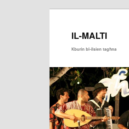
Skip
to
primary
IL-MALTI
content
Kburin bl-ilsien tagħna