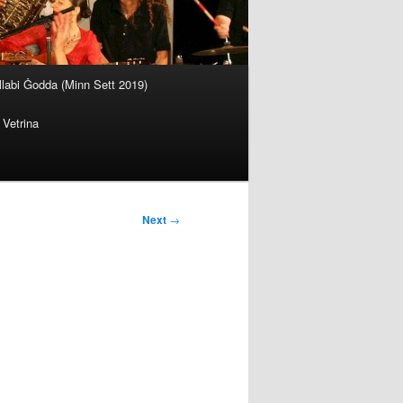
llabi Ġodda (Minn Sett 2019)
Vetrina
Next
→