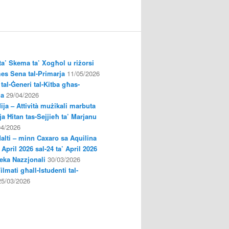
a’ Skema ta’ Xogħol u riżorsi
es Sena tal-Primarja
11/05/2026
tal-Ġeneri tal-Kitba għas-
ja
29/04/2026
ija – Attività mużikali marbuta
a Ħitan tas-Sejjieħ ta’ Marjanu
04/2026
Malti – minn Caxaro sa Aquilina
’ April 2026 sal-24 ta’ April 2026
oteka Nazzjonali
30/03/2026
Filmati għall-Istudenti tal-
25/03/2026