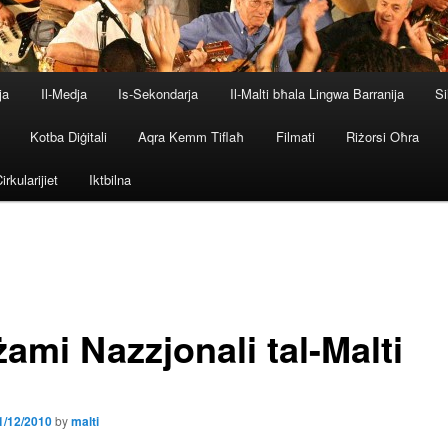
ja
Il-Medja
Is-Sekondarja
Il-Malti bħala Lingwa Barranija
Si
Kotba Diġitali
Aqra Kemm Tiflaħ
Filmati
Riżorsi Oħra
irkularijiet
Iktbilna
ami Nazzjonali tal-Malti
1/12/2010
by
malti