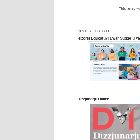
This entry w
RIŻORSI DIĠITALI
Riżorsi Edukattivi Dwar Suġġetti Var
Dizzjunarju Online