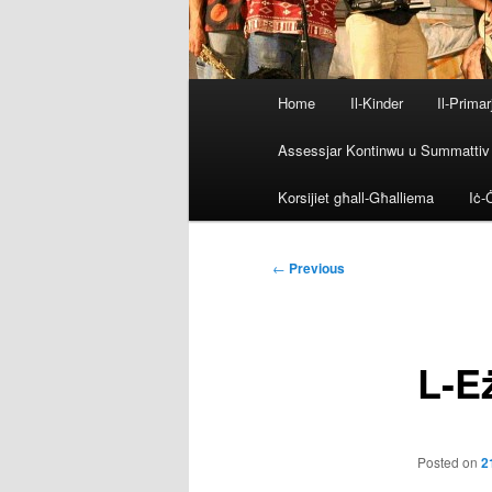
Main
Home
Il-Kinder
Il-Primar
menu
Assessjar Kontinwu u Summattiv
Korsijiet għall-Għalliema
Iċ-Ċ
Post
←
Previous
navigation
L-Eż
Posted on
2