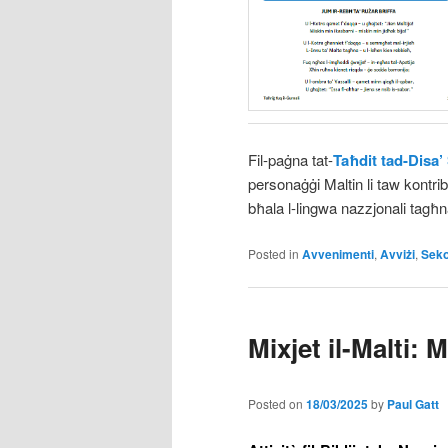
Fil-paġna tat-
Taħdit tad-Disa’
personaġġi Maltin li taw kontribu
bħala l-lingwa nazzjonali tagħn
Posted in
Avvenimenti
,
Avviżi
,
Seko
Mixjet il-Malti:
Posted on
18/03/2025
by
Paul Gatt