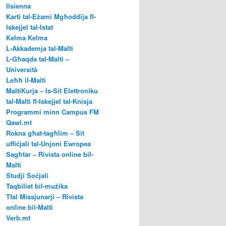
Ilsienna
Karti tal-Eżami Mgħoddija fl-
Iskejjel tal-Istat
Kelma Kelma
L-Akkademja tal-Malti
L-Għaqda tal-Malti –
Università
Leħħ il-Malti
MaltiKurja – Is-Sit Elettroniku
tal-Malti fl-Iskejjel tal-Knisja
Programmi minn Campus FM
Qawl.mt
Rokna għat-tagħlim – Sit
uffiċjali tal-Unjoni Ewropea
Sagħtar – Rivista online bil-
Malti
Studji Soċjali
Taqbiliet bil-mużika
Tfal Missjunarji – Rivista
online bil-Malti
Verb.mt