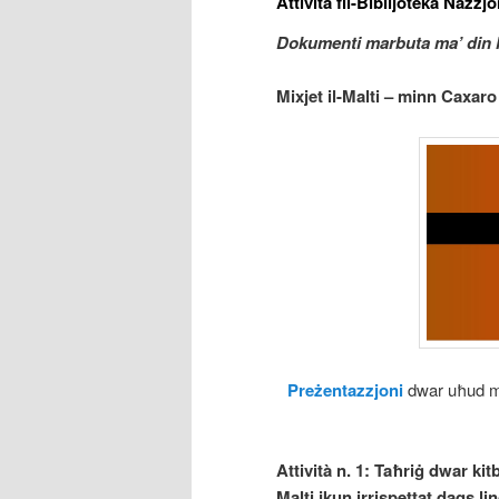
Attività fil-Biblijoteka Nazzjo
Dokumenti marbuta ma’ din l-
Mixjet il-Malti – minn Caxaro
Preżentazzjoni
dwar uħud mi
Attività n. 1:
Taħriġ dwar kitbi
Malti jkun irrispettat daqs li