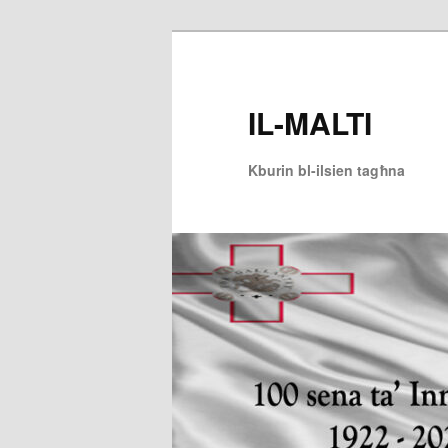
Skip
Skip
to
to
primary
secondary
IL-MALTI
content
content
Kburin bl-ilsien tagħna