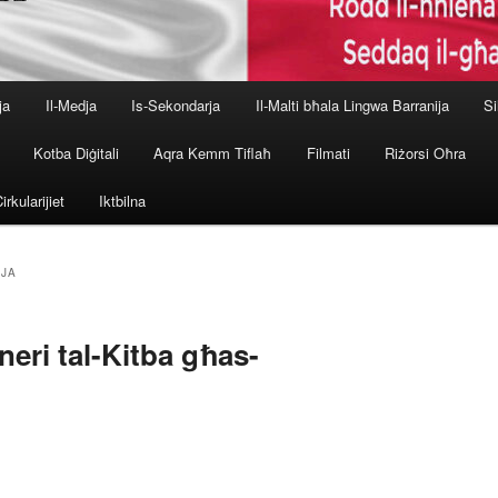
ja
Il-Medja
Is-Sekondarja
Il-Malti bħala Lingwa Barranija
Si
Kotba Diġitali
Aqra Kemm Tiflaħ
Filmati
Riżorsi Oħra
irkularijiet
Iktbilna
JA
eri tal-Kitba għas-