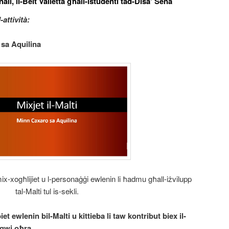
nali, il-Belt Valletta għall-istudenti tad-Disa’ Sena
attività:
 sa Aquilina
x-xogħlijiet u l-personaġġi ewlenin li ħadmu għall-iżvilupp
tal-Malti tul is-sekli.
et ewlenin bil-Malti u kittieba li taw kontribut biex il-
ngwi oħra.