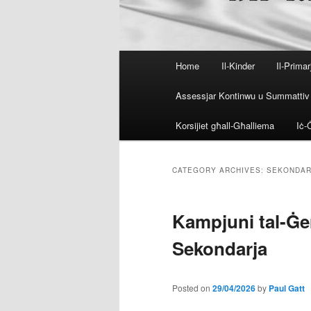
Main
Home
Il-Kinder
Il-Primar
menu
Assessjar Kontinwu u Summattiv
Korsijiet għall-Għalliema
Iċ-Ċ
CATEGORY ARCHIVES:
SEKONDAR
Kampjuni tal-Ġen
Sekondarja
Posted on
29/04/2026
by
Paul Gatt