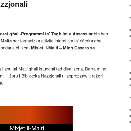
azzjonali
ttorat għall-Programmi ta’ Tagħlim u Assessjar
bi sħab
 Malta
ser torganizza attività interattiva ta’ riċerka għall-
ekondarja bl-isem
Mixjet il-Malti – Minn Caxaro sa
sillabu tal-Malti għall-istudenti tad-disa’ sena. Barra minn
enti li jżuru l-Bibljoteka Nazzjonali u japprezzaw it-teżori
a.