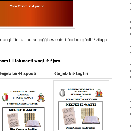
xogħlijiet u l-personaġġi ewlenin li ħadmu għall-iżvilupp
ssam lill-Istudenti waqt iż-żjara.
tejjeb bir-Risposti
Ktejjeb bit-Tagħrif