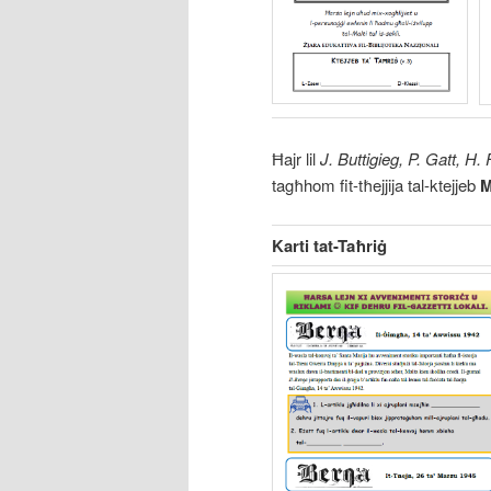
Ħajr lil
J. Buttigieg, P. Gatt, H.
tagħhom fit-tħejjija tal-ktejjeb
M
Karti tat-Taħriġ