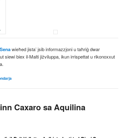
 Sena
wieħed jista’ jsib informazzjoni u taħriġ dwar
t siewi biex il-Malti jiżviluppa, ikun irrispettat u rikonoxxut
a.
ndarja
 Minn Caxaro sa Aquilina