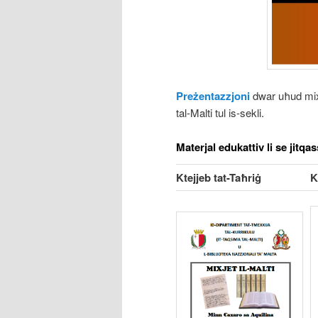
Preżentazzjoni
dwar uħud mix-
tal-Malti tul is-sekli.
Materjal edukattiv li se jitqa
Ktejjeb tat-Taħriġ
K