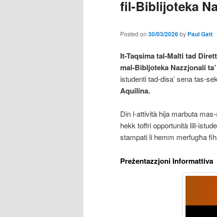
fil-Biblijoteka N
Posted on
30/03/2026
by
Paul Gatt
It-Taqsima tal-Malti tad Dire
mal-Bibljoteka Nazzjonali ta’
istudenti tad-disa’ sena tas-s
Aquilina.
Din l-attività hija marbuta mas-
hekk toffri opportunità lill-istud
stampati li hemm merfugħa fih
Preżentazzjoni Informattiva