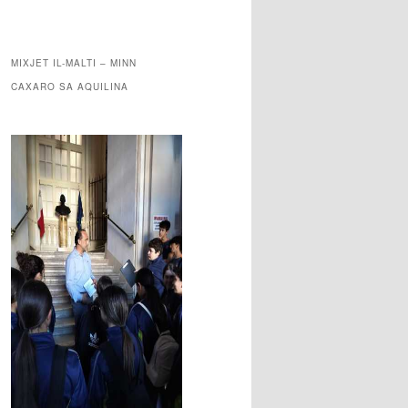
MIXJET IL-MALTI – MINN
CAXARO SA AQUILINA