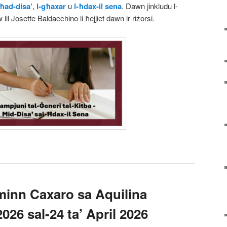
ħad-disa’
,
l-għaxar
u
l-ħdax-il sena
. Dawn jinkludu l-
w lil Josette Baldacchino li ħejjiet dawn ir-riżorsi.
– minn Caxaro sa Aquilina
 2026 sal-24 ta’ April 2026