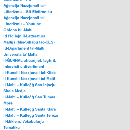
Aġenzija Nazzjonali tal-
Litteriżmu – Sit Elettroniku
Aġenzija Nazzjonali tal-
Litteriżmu – Youtube
Għidha bil-Malti
Id f'Id lejn il-Letteratura
Maltija (Mis-Sillabu taċ-ĊES)
Id-Dipartiment tal-Malti:
Università ta' Malta
Il-ĠURNAL aħbarijiet, tagħrif,
intervisti u divertiment
Il-Kunsill Nazzjonali tal-Ktieb
Il-Kunsill Nazzjonali tal-Malti
Il-Malti – Kulleġġ San Injazju,
Skola Medja
Il-Malti – Kulleġġ San Tumas
More
Il-Malti – Kulleġġ Santa Klara
Il-Malti – Kulleġġ Santa Tereża
Il-Miklem: Vokabularju
Tematiku