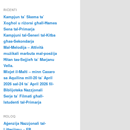
RIĊENTI
Kampjun ta’ Skema ta’
Xogħol u riżorsi għall-Ħames
Sena tal-Primarja
Kampjuni tal-Ġeneri tal-Kitba
għas-Sekondarja
Mal-Melodija – Attività
mużikali marbuta mal-poeżija
Ħitan tas-Sejjieħ ta’ Marjanu
Vella.
Mixjet il-Malti – minn Caxaro
sa Aquilina mill-20 ta’ April
2026 sal-24 ta’ April 2026 fil-
Biblijoteka Nazzjonali
Serje ta’ Filmati għall-
Istudenti tal-Primarja
ĦOLOQ
Aġenzija Nazzjonali tal-
Litteriżmu – FB