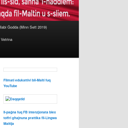
llabi Ġodda (Minn Sett 2019)
Vetrina
Filmati edukattivi bil-Malti fuq
YouTube
Il-paġna fuq FB intenzjonata biex
toffri għajnuna prattika fil-Lingwa
Maltija