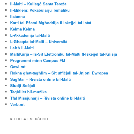
Il-Malti – Kulleġġ Santa Tereża
Il-Miklem: Vokabularju Tematiku
Ilsienna
Karti tal-Eżami Mgħoddija fl-Iskejjel tal-Istat
Kelma Kelma
L-Akkademja tal-Malti
L-Għaqda tal-Malti – Università
Leħħ il-Malti
MaltiKurja – Is-Sit Elettroniku tal-Malti fl-Iskejjel tal-Knisja
Programmi minn Campus FM
Qawl.mt
Rokna għat-tagħlim – Sit uffiċjali tal-Unjoni Ewropea
Sagħtar – Rivista online bil-Malti
Studji Soċjali
Taqbiliet bil-mużika
Tfal Missjunarji – Rivista online bil-Malti
Verb.mt
KITTIEBA EMERĠENTI