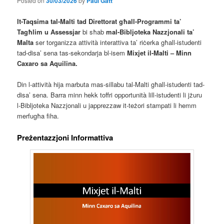
Posted on
30/03/2026
by
Paul Gatt
It-Taqsima tal-Malti tad Direttorat għall-Programmi ta’
Tagħlim u Assessjar
bi sħab
mal-Bibljoteka Nazzjonali ta’
Malta
ser torganizza attività interattiva ta’ riċerka għall-istudenti
tad-disa’ sena tas-sekondarja bl-isem
Mixjet il-Malti – Minn
Caxaro sa Aquilina.
Din l-attività hija marbuta mas-sillabu tal-Malti għall-istudenti tad-
disa’ sena. Barra minn hekk toffri opportunità lill-istudenti li jżuru
l-Bibljoteka Nazzjonali u japprezzaw it-teżori stampati li hemm
merfugħa fiha.
Preżentazzjoni Informattiva