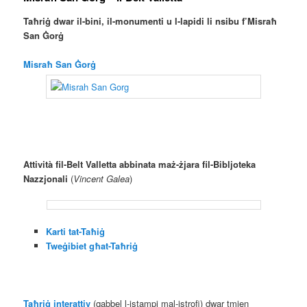
Taħriġ dwar il-bini, il-monumenti u l-lapidi li nsibu f’Misraħ
San Ġorġ
Misraħ San Ġorġ
Attività fil-Belt Valletta abbinata maż-żjara fil-Bibljoteka
Nazzjonali
(
Vincent Galea
)
Karti tat-Taħiġ
Tweġibiet għat-Taħriġ
Taħriġ interattiv
(qabbel l-istampi mal-istrofi) dwar tmien