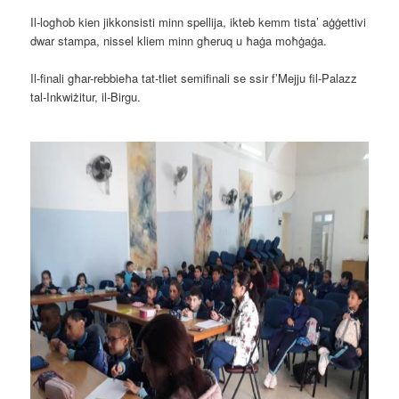
Il-logħob kien jikkonsisti minn spellija, ikteb kemm tista’ aġġettivi
dwar stampa, nissel kliem minn għeruq u ħaġa moħġaġa.
Il-finali għar-rebbieħa tat-tliet semifinali se ssir f’Mejju fil-Palazz
tal-Inkwiżitur, il-Birgu.