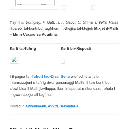
Ħajr lil
J. Buttigieg, P. Gatt, H. F. Gauci, C. Grima, I. Vella, Raisa
Xuereb
, tal-kontribut tagħhom fit-tħejjija tal-ktejjeb
Mixjet il-Malti
– Minn Caxaro sa Aquilina
.
Karti tat-Taħriġ
Karti bir-Risposti
Fil-paġna tat-
Taħdit tad-Disa’ Sena
wieħed jista’ jsib
informazzjoni u taħriġ dwar personaġġi Maltin li taw kontribut
siewi biex il-Malti jiżviluppa, ikun irrispettat u rikonoxxut bħala l-
lingwa nazzjonali tagħna.
Posted in
Avvenimenti
,
Avviżi
,
Sekondarja