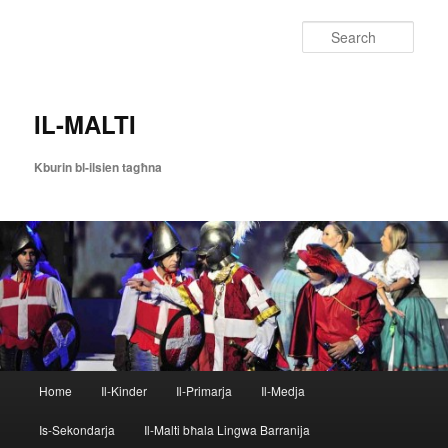
Skip
Skip
to
to
Sear
primary
secondary
content
content
IL-MALTI
Kburin bl-ilsien tagħna
Main
Home
Il-Kinder
Il-Primarja
Il-Medja
menu
Is-Sekondarja
Il-Malti bħala Lingwa Barranija