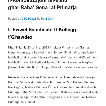
għar-Raba’ Sena tal-Primarja
Posted on
28/02/2023
by
Paul Gatt
L-Ewwel Semifinali: Il-Kulleġġ
t’Għawdex
Nhar il-Ħamis 23 ta’ Frar 2023 fl-Iskola Primarja Tas-Sannat
kienet organizzata l-ewwel minn tliet semifinali tal-Kompetizzjoni
tal-Malti għall-istudenti tar-raba’ sena tal-Primarja mid-Dipartiment
tal-Malti fi ħdan id-Direttorat tat-Tagħlim u l-Assessjar bil-għan li
jħarreġ lill-istudenti fl-iżvilupp, it-tħaddim tal-lingwa u fl-ortografija.
L-iskejjel li pparteċipaw f’din is-semifinali kienu l-Iskola Primarja
Karmni Grima tal-Għarb, l-Iskola Primarja Patri Mattew Sultana
tax-Xagħra, l-Iskola Primarja Ġużè Aquilina Ta’ Sannat u l-Iskola
Primarja Patri Pawl Grech ta’ Kerċem. Kategorija A intrebħet mill-
Iskola Primarja tax-Xagħra, Kategorija B u Ċ intrebħu mill-Iskola
Primarja Ta’ Sannat.