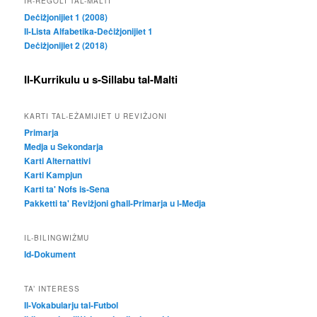
IR-REGOLI TAL-MALTI
Deċiżjonijiet 1 (2008)
Il-Lista Alfabetika-Deċiżjonijiet 1
Deċiżjonijiet 2 (2018)
Il-Kurrikulu u s-Sillabu tal-Malti
KARTI TAL-EŻAMIJIET U REVIŻJONI
Primarja
Medja u Sekondarja
Karti Alternattivi
Karti Kampjun
Karti ta' Nofs is-Sena
Pakketti ta' Reviżjoni għall-Primarja u l-Medja
IL-BILINGWIŻMU
Id-Dokument
TA’ INTERESS
Il-Vokabularju tal-Futbol