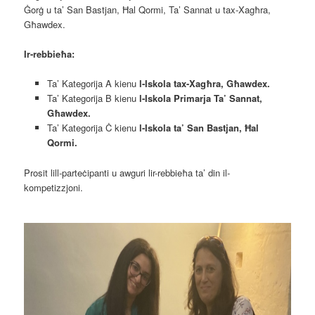
Ġorġ u ta’ San Bastjan, Ħal Qormi, Ta’ Sannat u tax-Xagħra,
Għawdex.
Ir-rebbieħa:
Ta’ Kategorija A kienu
l-Iskola tax-Xagħra, Għawdex.
Ta’ Kategorija B kienu
l-Iskola Primarja Ta’ Sannat,
Għawdex.
Ta’ Kategorija Ċ kienu
l-Iskola ta’ San Bastjan, Ħal
Qormi.
Prosit lill-parteċipanti u awguri lir-rebbieħa ta’ din il-
kompetizzjoni.