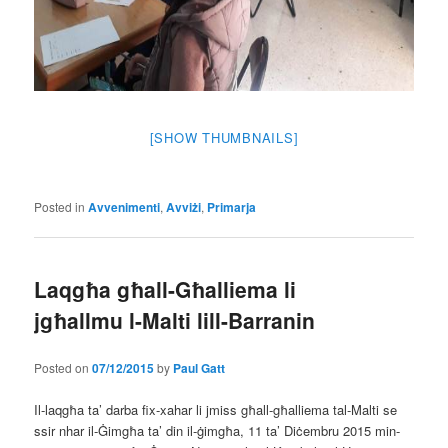
[SHOW THUMBNAILS]
Posted in
Avvenimenti
,
Avviżi
,
Primarja
Laqgħa għall-Għalliema li
jgħallmu l-Malti lill-Barranin
Posted on
07/12/2015
by
Paul Gatt
Il-laqgħa ta’ darba fix-xahar li jmiss għall-għalliema tal-Malti se
ssir nhar il-Ġimgħa ta’ din il-ġimgħa, 11 ta’ Diċembru 2015 min-