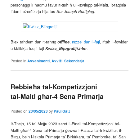
personaġġi li ħadmu favur it-tisħiħ u l-iżvilupp tal-Malti. It-taqbila
f’dan l-eżerċizzju hija tas-
Sur Joseph Buttigieg
.
Biex taħdem dan it-taħriġ
offline
,
niżżel dan il-fajl
, iftaħ il-fowlder
u kklikkja fuq il-fajl
Kwizz_Bijografiji.htm
.
Posted in
Avvenimenti
,
Avviżi
,
Sekondarja
Rebbieħa tal-Kompetizzjoni
tal-Malti għar-4 Sena Primarja
Posted on
23/05/2023
by
Paul Gatt
It-Tnejn, 15 ta’ Mejju 2023 saret il-Finali tal-Kompetizzjoni tal-
Malti għar-4 Sena tal-Primarja ġewwa l-Palazz tal-Inkwiżitur, il-
Birgu, bejn l-Iskola Primarja ta’ Birkirkara, ta’ Pembroke, ta’ San