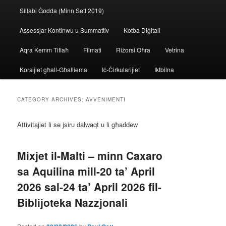
Sillabi Ġodda (Minn Sett 2019)
Assessjar Kontinwu u Summattiv
Kotba Diġitali
Aqra Kemm Tiflaħ
Filmati
Riżorsi Oħra
Vetrina
Korsijiet għall-Għalliema
Iċ-Ċirkularijiet
Iktbilna
CATEGORY ARCHIVES:
AVVENIMENTI
Attivitajiet li se jsiru dalwaqt u li għaddew
Mixjet il-Malti – minn Caxaro
sa Aquilina mill-20 ta’ April
2026 sal-24 ta’ April 2026 fil-
Biblijoteka Nazzjonali