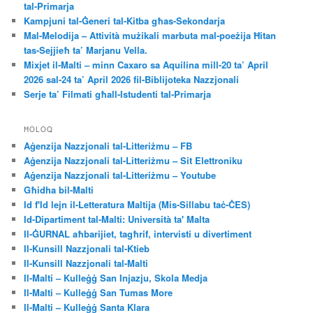
tal-Primarja
Kampjuni tal-Ġeneri tal-Kitba għas-Sekondarja
Mal-Melodija – Attività mużikali marbuta mal-poeżija Ħitan
tas-Sejjieħ ta’ Marjanu Vella.
Mixjet il-Malti – minn Caxaro sa Aquilina mill-20 ta’ April
2026 sal-24 ta’ April 2026 fil-Biblijoteka Nazzjonali
Serje ta’ Filmati għall-Istudenti tal-Primarja
ĦOLOQ
Aġenzija Nazzjonali tal-Litteriżmu – FB
Aġenzija Nazzjonali tal-Litteriżmu – Sit Elettroniku
Aġenzija Nazzjonali tal-Litteriżmu – Youtube
Għidha bil-Malti
Id f'Id lejn il-Letteratura Maltija (Mis-Sillabu taċ-ĊES)
Id-Dipartiment tal-Malti: Università ta' Malta
Il-ĠURNAL aħbarijiet, tagħrif, intervisti u divertiment
Il-Kunsill Nazzjonali tal-Ktieb
Il-Kunsill Nazzjonali tal-Malti
Il-Malti – Kulleġġ San Injazju, Skola Medja
Il-Malti – Kulleġġ San Tumas More
Il-Malti – Kulleġġ Santa Klara