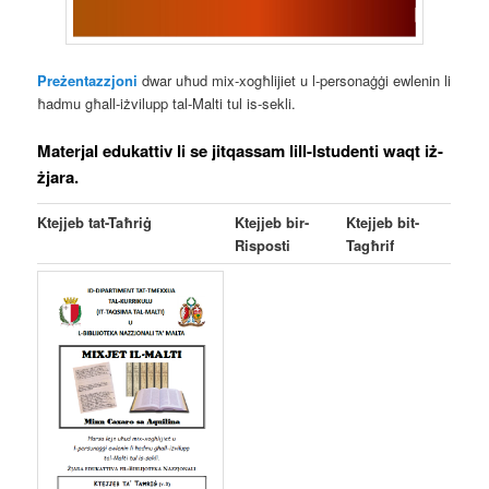
Preżentazzjoni
dwar uħud mix-xogħlijiet u l-personaġġi ewlenin li
ħadmu għall-iżvilupp tal-Malti tul is-sekli.
Materjal edukattiv li se jitqassam lill-Istudenti waqt iż-
żjara.
Ktejjeb tat-Taħriġ
Ktejjeb bir-
Ktejjeb bit-
Risposti
Tagħrif