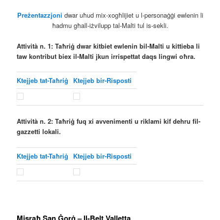
Preżentazzjoni
dwar uħud mix-xogħlijiet u l-personaġġi ewlenin li
ħadmu għall-iżvilupp tal-Malti tul is-sekli.
Attività n. 1:
Taħriġ dwar kitbiet ewlenin bil-Malti u kittieba li
taw kontribut biex il-Malti jkun irrispettat daqs lingwi oħra.
Ktejjeb tat-Taħriġ
Ktejjeb bir-Risposti
Attività n. 2: Taħriġ fuq xi avvenimenti u riklami kif dehru fil-
gazzetti lokali.
Ktejjeb tat-Taħriġ
Ktejjeb bir-Risposti
Misraħ San Ġorġ – Il-Belt Valletta