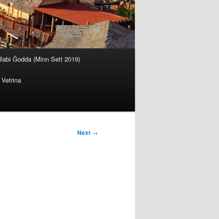
llabi Ġodda (Minn Sett 2019)
Vetrina
Next
→