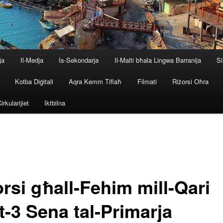
ja
Il-Medja
Is-Sekondarja
Il-Malti bħala Lingwa Barranija
Si
Kotba Diġitali
Aqra Kemm Tiflaħ
Filmati
Riżorsi Oħra
irkularijiet
Iktbilna
rsi għall-Fehim mill-Qari
t-3 Sena tal-Primarja