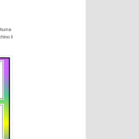
t huma
chino li