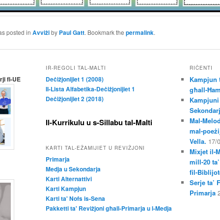
as posted in
Avviżi
by
Paul Gatt
. Bookmark the
permalink
.
IR-REGOLI TAL-MALTI
RIĊENTI
ji fl-UE
Deċiżjonijiet 1 (2008)
Kampjun t
Il-Lista Alfabetika-Deċiżjonijiet 1
għall-Ħam
Deċiżjonijiet 2 (2018)
Kampjuni 
Sekondar
Mal-Melod
Il-Kurrikulu u s-Sillabu tal-Malti
mal-poeżij
Vella.
17/
KARTI TAL-EŻAMIJIET U REVIŻJONI
Mixjet il-
Primarja
mill-20 ta
Medja u Sekondarja
fil-Biblij
Karti Alternattivi
Serje ta’ 
Karti Kampjun
Primarja
Karti ta' Nofs is-Sena
Pakketti ta' Reviżjoni għall-Primarja u l-Medja