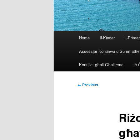
Main
Home
Il-Kinder
Il-Primar
menu
Assessjar Kontinwu u Summattiv
Korsijiet għall-Għalliema
Iċ-Ċ
Post
←
Previous
navigation
Riżo
għa