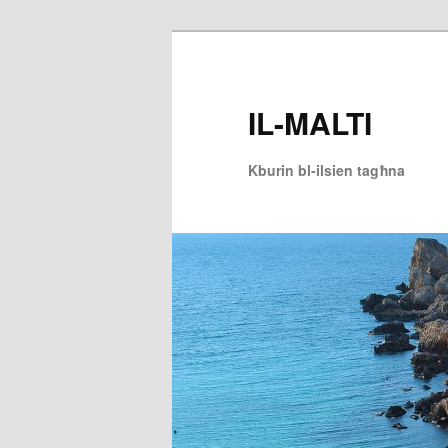
Skip
to
primary
IL-MALTI
content
Kburin bl-ilsien tagħna