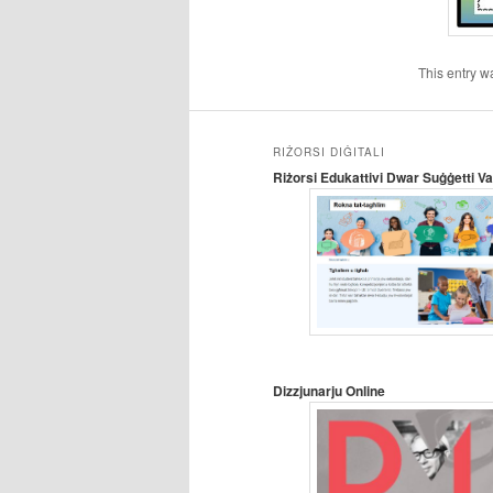
This entry w
RIŻORSI DIĠITALI
Riżorsi Edukattivi Dwar Suġġetti Var
Dizzjunarju Online