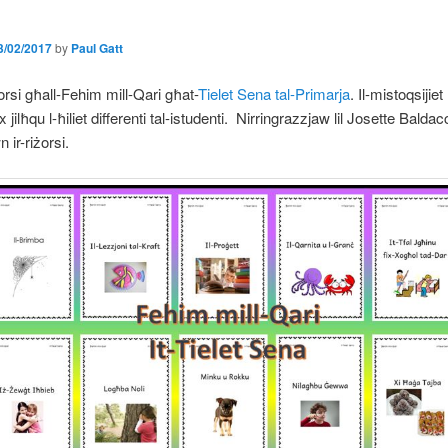
3/02/2017
by
Paul Gatt
żorsi għall-Fehim mill-Qari għat-
Tielet Sena tal-Primarja
. Il-mistoqsijie
x jilħqu l-ħiliet differenti tal-istudenti. Nirringrazzjaw lil Josette Baldac
n ir-riżorsi.