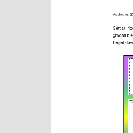
Posted on
2
Sett ta’ ri
gradati bie
ħejjiet daw