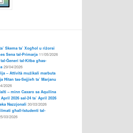
a’ Skema ta’ Xogħol u riżorsi
es Sena tal-Primarja
11/05/2026
tal-Ġeneri tal-Kitba għas-
ja
29/04/2026
ija – Attività mużikali marbuta
a Ħitan tas-Sejjieħ ta’ Marjanu
04/2026
Malti – minn Caxaro sa Aquilina
’ April 2026 sal-24 ta’ April 2026
oteka Nazzjonali
30/03/2026
Filmati għall-Istudenti tal-
25/03/2026