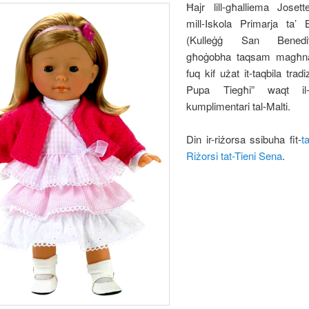
Ħajr lill-għalliema Joset
mill-Iskola Primarja ta’ 
(Kulleġġ San Benedit
għoġobha taqsam magħna 
fuq kif użat it-taqbila tradiz
Pupa Tiegħi” waqt il-le
kumplimentari tal-Malti.
Din ir-riżorsa ssibuha fit-
t
Riżorsi tat-Tieni Sena
.