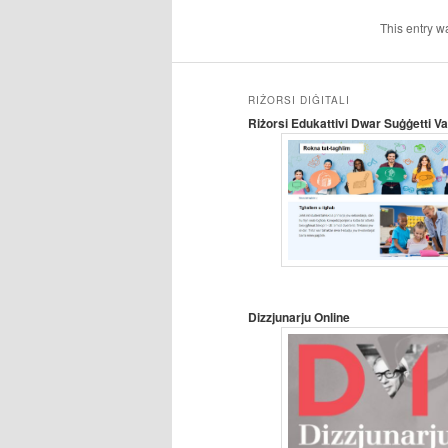
This entry w
RIŻORSI DIĠITALI
Riżorsi Edukattivi Dwar Suġġetti Var
Dizzjunarju Online