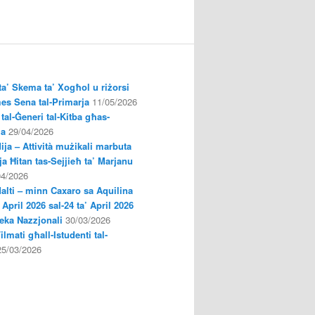
a’ Skema ta’ Xogħol u riżorsi
es Sena tal-Primarja
11/05/2026
tal-Ġeneri tal-Kitba għas-
ja
29/04/2026
ija – Attività mużikali marbuta
a Ħitan tas-Sejjieħ ta’ Marjanu
04/2026
Malti – minn Caxaro sa Aquilina
’ April 2026 sal-24 ta’ April 2026
oteka Nazzjonali
30/03/2026
Filmati għall-Istudenti tal-
25/03/2026