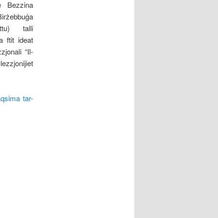
te Bezzina
Birżebbuġa
tu) talli
ftit ideat
zjonali “Il-
zzjonijiet
aqsima tar-