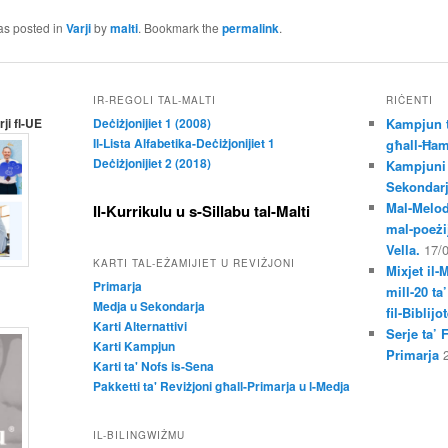
as posted in
Varji
by
malti
. Bookmark the
permalink
.
IR-REGOLI TAL-MALTI
RIĊENTI
ji fl-UE
Deċiżjonijiet 1 (2008)
Kampjun t
Il-Lista Alfabetika-Deċiżjonijiet 1
għall-Ħam
Deċiżjonijiet 2 (2018)
Kampjuni 
Sekondar
Mal-Melod
Il-Kurrikulu u s-Sillabu tal-Malti
mal-poeżij
Vella.
17/
KARTI TAL-EŻAMIJIET U REVIŻJONI
Mixjet il-
Primarja
mill-20 ta
Medja u Sekondarja
fil-Biblij
Karti Alternattivi
Serje ta’ 
Karti Kampjun
Primarja
Karti ta' Nofs is-Sena
Pakketti ta' Reviżjoni għall-Primarja u l-Medja
IL-BILINGWIŻMU