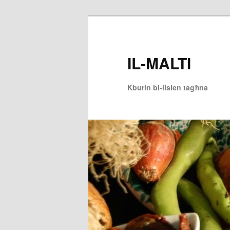
Skip
to
primary
IL-MALTI
content
Kburin bl-ilsien tagħna