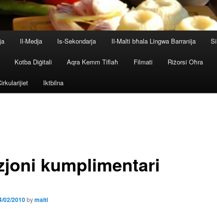
ja
Il-Medja
Is-Sekondarja
Il-Malti bħala Lingwa Barranija
Si
Kotba Diġitali
Aqra Kemm Tiflaħ
Filmati
Riżorsi Oħra
irkularijiet
Iktbilna
zjoni kumplimentari
4/02/2010
by
malti