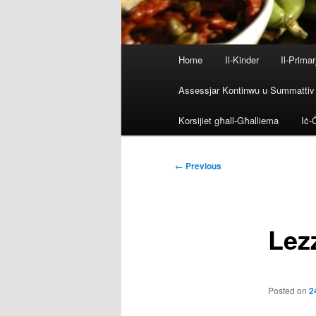
Main
Home
Il-Kinder
Il-Primar
menu
Assessjar Kontinwu u Summattiv
Korsijiet għall-Għalliema
Iċ-Ċ
Post
←
Previous
navigation
Lez
Posted on
2