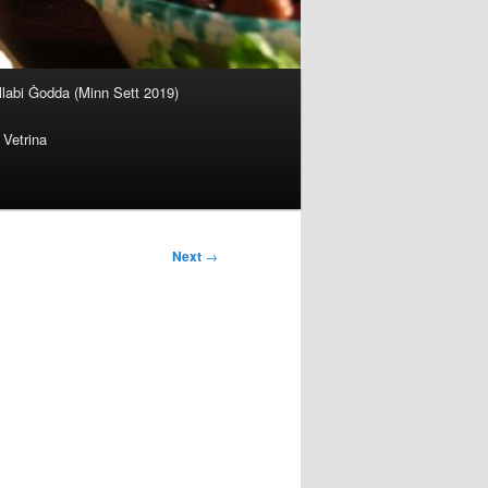
llabi Ġodda (Minn Sett 2019)
Vetrina
Next
→