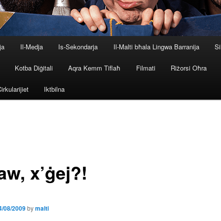
ja
Il-Medja
Is-Sekondarja
Il-Malti bħala Lingwa Barranija
Si
Kotba Diġitali
Aqra Kemm Tiflaħ
Filmati
Riżorsi Oħra
irkularijiet
Iktbilna
aw, x’ġej?!
4/08/2009
by
malti