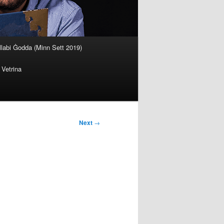
llabi Ġodda (Minn Sett 2019)
Vetrina
Next
→