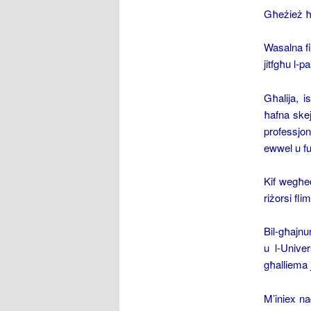
Għeżież ħ
Wasalna fil
jitfgħu l-pa
Għalija, i
ħafna skejj
professjon
ewwel u fuq
Kif wegħed
riżorsi fli
Bil-għajnu
u l-Unive
għalliema 
M’iniex na