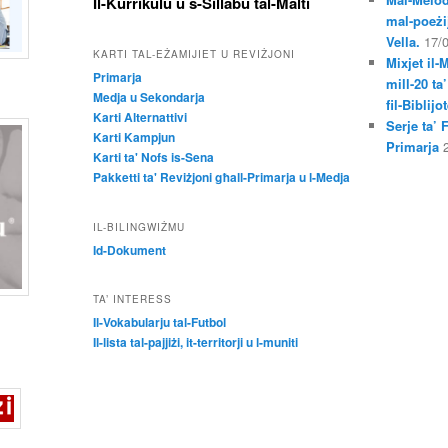
Il-Kurrikulu u s-Sillabu tal-Malti
mal-poeżij
Vella.
17/
KARTI TAL-EŻAMIJIET U REVIŻJONI
Mixjet il-
Primarja
mill-20 ta
Medja u Sekondarja
fil-Biblij
Karti Alternattivi
Serje ta’ 
Karti Kampjun
Primarja
Karti ta' Nofs is-Sena
Pakketti ta' Reviżjoni għall-Primarja u l-Medja
IL-BILINGWIŻMU
Id-Dokument
TA’ INTERESS
Il-Vokabularju tal-Futbol
Il-lista tal-pajjiżi, it-territorji u l-muniti