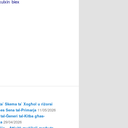
xulxin biex
a’ Skema ta’ Xogħol u riżorsi
es Sena tal-Primarja
11/05/2026
tal-Ġeneri tal-Kitba għas-
ja
29/04/2026
ija – Attività mużikali marbuta