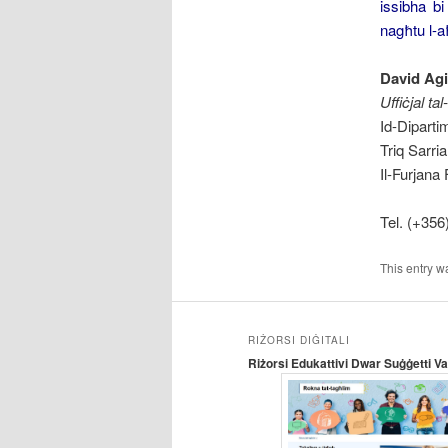
issibha bi
nagħtu l-aħj
David Ag
Uffiċjal ta
Id-Diparti
Triq Sarria
Il-Furjan
Tel. (+356
This entry w
RIŻORSI DIĠITALI
Riżorsi Edukattivi Dwar Suġġetti Var