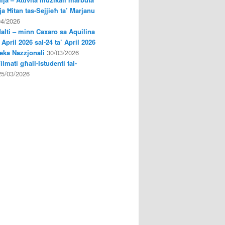
a Ħitan tas-Sejjieħ ta’ Marjanu
04/2026
Malti – minn Caxaro sa Aquilina
’ April 2026 sal-24 ta’ April 2026
oteka Nazzjonali
30/03/2026
Filmati għall-Istudenti tal-
25/03/2026