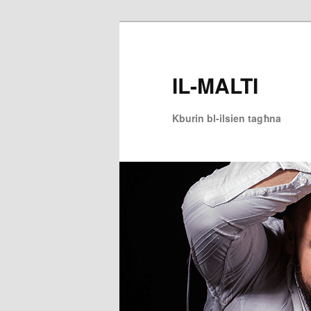
Skip
to
primary
IL-MALTI
content
Kburin bl-ilsien tagħna