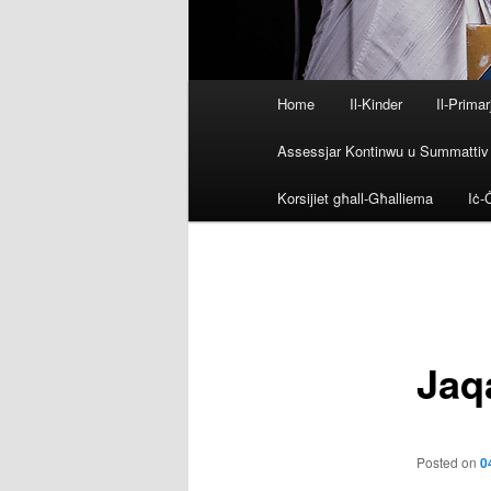
Main
Home
Il-Kinder
Il-Primar
menu
Assessjar Kontinwu u Summattiv
Korsijiet għall-Għalliema
Iċ-Ċ
Post
navigation
Jaq
Posted on
0