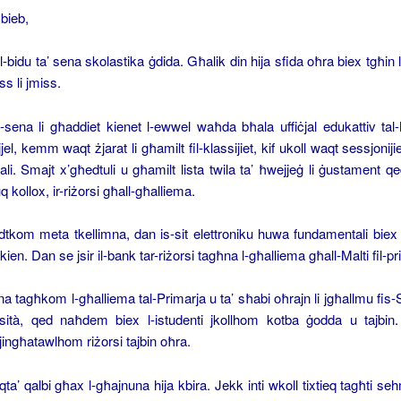
bieb,
-bidu ta’ sena skolastika ġdida. Għalik din hija sfida oħra biex tgħin li
ss li jmiss.
s-sena li għaddiet kienet l-ewwel waħda bħala uffiċjal edukattiv tal-
el, kemm waqt żjarat li għamilt fil-klassijiet, kif ukoll waqt sessjonijie
ali. Smajt x’għedtuli u għamilt lista twila ta’ ħwejjeġ li ġustament qed 
 kollox, ir-riżorsi għall-għalliema.
tkom meta tkellimna, dan is-sit elettroniku huwa fundamentali bie
mkien. Dan se jsir il-bank tar-riżorsi tagħna l-għalliema għall-Malti fil-pr
na tagħkom l-għalliema tal-Primarja u ta’ sħabi oħrajn li jgħallmu fis
rsità, qed naħdem biex l-istudenti jkollhom kotba ġodda u tajbin.
jingħatawlhom riżorsi tajbin oħra.
qta’ qalbi għax l-għajnuna hija kbira. Jekk inti wkoll tixtieq tagħti s