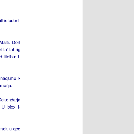
ll-istudenti
Malti. Dort
t ta’ taħriġ
titolbu: l-
x naqsmu r-
imarja.
-Sekondarja
 U biex l-
ehmek u qed