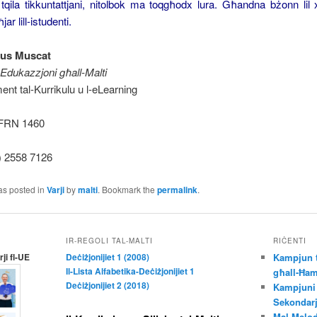
 tqila tikkuntattjani, nitolbok ma toqgħodx lura. Għandna bżonn lil 
ar lill-istudenti.
ius Muscat
l-Edukazzjoni għall-Malti
ment tal-Kurrikulu u l-eLearning
a FRN 1460
) 2558 7126
as posted in
Varji
by
malti
. Bookmark the
permalink
.
IR-REGOLI TAL-MALTI
RIĊENTI
ji fl-UE
Deċiżjonijiet 1 (2008)
Kampjun t
Il-Lista Alfabetika-Deċiżjonijiet 1
għall-Ħam
Deċiżjonijiet 2 (2018)
Kampjuni 
Sekondar
Mal-Melod