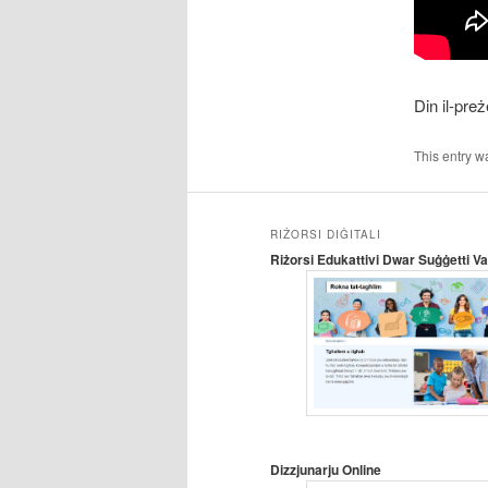
Din il-pre
This entry w
RIŻORSI DIĠITALI
Riżorsi Edukattivi Dwar Suġġetti Var
Dizzjunarju Online