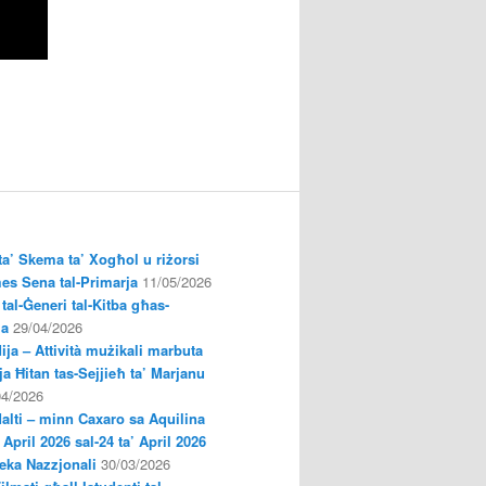
a’ Skema ta’ Xogħol u riżorsi
es Sena tal-Primarja
11/05/2026
tal-Ġeneri tal-Kitba għas-
ja
29/04/2026
ija – Attività mużikali marbuta
a Ħitan tas-Sejjieħ ta’ Marjanu
04/2026
Malti – minn Caxaro sa Aquilina
’ April 2026 sal-24 ta’ April 2026
oteka Nazzjonali
30/03/2026