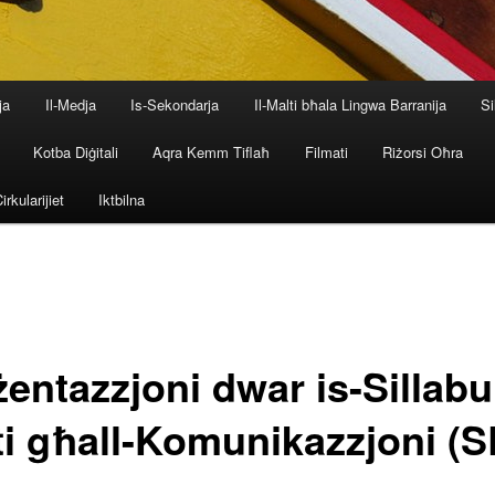
ja
Il-Medja
Is-Sekondarja
Il-Malti bħala Lingwa Barranija
Si
Kotba Diġitali
Aqra Kemm Tiflaħ
Filmati
Riżorsi Oħra
irkularijiet
Iktbilna
entazzjoni dwar is-Sillabu 
ti għall-Komunikazzjoni (