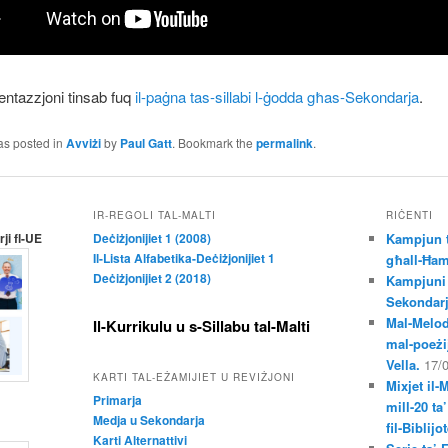
żentazzjoni tinsab fuq
il-paġna tas-sillabi l-ġodda għas-Sekondarja
.
as posted in
Avviżi
by
Paul Gatt
. Bookmark the
permalink
.
IR-REGOLI TAL-MALTI
RIĊENTI
ji fl-UE
Deċiżjonijiet 1 (2008)
Kampjun t
Il-Lista Alfabetika-Deċiżjonijiet 1
għall-Ħam
Deċiżjonijiet 2 (2018)
Kampjuni 
Sekondar
Mal-Melod
Il-Kurrikulu u s-Sillabu tal-Malti
mal-poeżij
Vella.
17/
KARTI TAL-EŻAMIJIET U REVIŻJONI
Mixjet il-
Primarja
mill-20 ta
Medja u Sekondarja
fil-Biblij
Karti Alternattivi