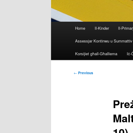
Main
Home
Il-Kinder
Il-Primar
menu
Assessjar Kontinwu u Summattiv
Korsijiet għall-Għalliema
Iċ-Ċ
Post
←
Previous
navigation
Preż
Mal
10)