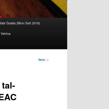
llabi Ġodda (Minn Sett 2019)
Vetrina
Next
→
tal-
SEAC