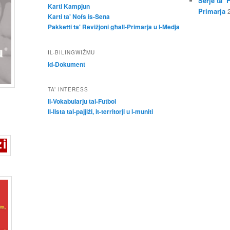
Serje ta’ 
Karti Kampjun
Primarja
Karti ta' Nofs is-Sena
Pakketti ta' Reviżjoni għall-Primarja u l-Medja
IL-BILINGWIŻMU
Id-Dokument
TA’ INTERESS
Il-Vokabularju tal-Futbol
Il-lista tal-pajjiżi, it-territorji u l-muniti