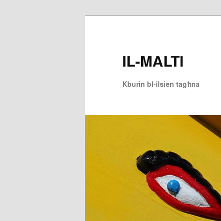
Skip
to
primary
IL-MALTI
content
Kburin bl-ilsien tagħna