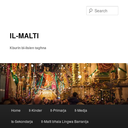
Skip
to
Sear
primary
content
IL-MALTI
Kburin bl-ilsien tagħna
Main
Home
Il-Kinder
Il-Primarja
Il-Medja
menu
Is-Sekondarja
Il-Malti bħala Lingwa Barranija