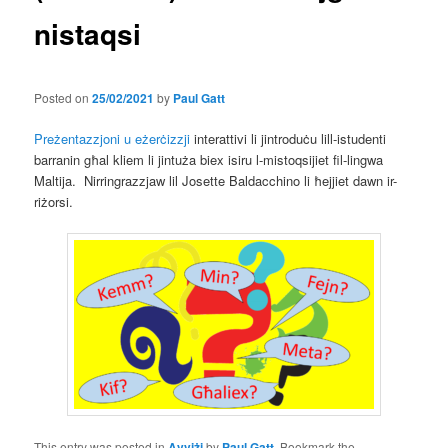
nistaqsi
Posted on
25/02/2021
by
Paul Gatt
Preżentazzjoni u eżerċizzji
interattivi li jintroduċu lill-istudenti
barranin għal kliem li jintuża biex isiru l-mistoqsijiet fil-lingwa
Maltija. Nirringrazzjaw lil Josette Baldacchino li ħejjiet dawn ir-
riżorsi.
This entry was posted in
Avviżi
by
Paul Gatt
. Bookmark the