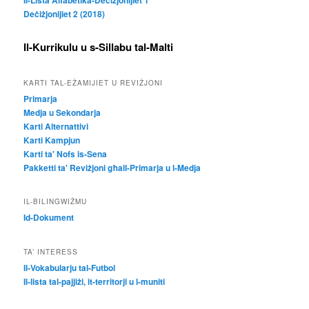
Deċiżjonijiet 2 (2018)
Il-Kurrikulu u s-Sillabu tal-Malti
KARTI TAL-EŻAMIJIET U REVIŻJONI
Primarja
Medja u Sekondarja
Karti Alternattivi
Karti Kampjun
Karti ta' Nofs is-Sena
Pakketti ta' Reviżjoni għall-Primarja u l-Medja
IL-BILINGWIŻMU
Id-Dokument
TA’ INTERESS
Il-Vokabularju tal-Futbol
Il-lista tal-pajjiżi, it-territorji u l-muniti