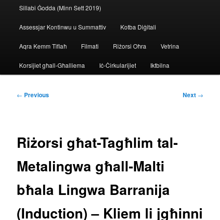
Sillabi Ġodda (Minn Sett 2019)
Assessjar Kontinwu u Summattiv
Kotba Diġitali
Aqra Kemm Tiflaħ
Filmati
Riżorsi Oħra
Vetrina
Korsijiet għall-Għalliema
Iċ-Ċirkularijiet
Iktbilna
Post
←
Previous
Next
→
navigation
Riżorsi għat-Tagħlim tal-
Metalingwa għall-Malti
bħala Lingwa Barranija
(Induction) – Kliem li jgħinni