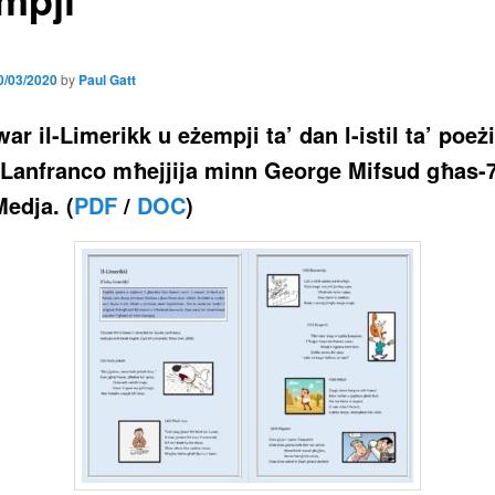
0/03/2020
by
Paul Gatt
ar il-Limerikk u eżempji ta’ dan l-istil ta’ poeżi
Lanfranco mħejjija minn George Mifsud għas-7
edja. (
PDF
/
DOC
)