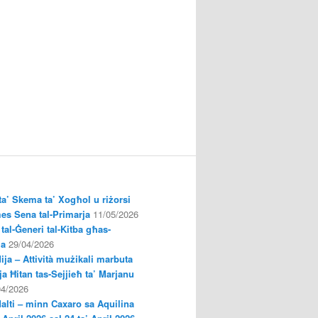
a’ Skema ta’ Xogħol u riżorsi
es Sena tal-Primarja
11/05/2026
tal-Ġeneri tal-Kitba għas-
ja
29/04/2026
ija – Attività mużikali marbuta
a Ħitan tas-Sejjieħ ta’ Marjanu
04/2026
Malti – minn Caxaro sa Aquilina