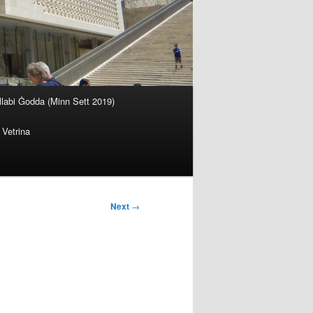
llabi Ġodda (Minn Sett 2019)
Vetrina
Next
→