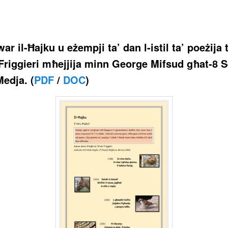
ar il-Ħajku u eżempji ta’ dan l-istil ta’ poeżija 
 Friggieri mħejjija minn George Mifsud għat-8 S
Medja.
(
PDF
/
DOC
)