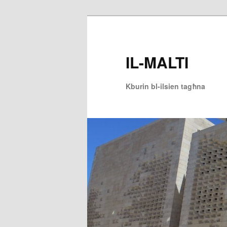
Skip
to
primary
IL-MALTI
content
Kburin bl-ilsien tagħna