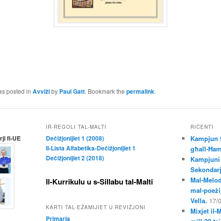
as posted in
Avviżi
by
Paul Gatt
. Bookmark the
permalink
.
IR-REGOLI TAL-MALTI
RIĊENTI
ji fl-UE
Deċiżjonijiet 1 (2008)
Kampjun t
Il-Lista Alfabetika-Deċiżjonijiet 1
għall-Ħam
Deċiżjonijiet 2 (2018)
Kampjuni 
Sekondar
Mal-Melod
Il-Kurrikulu u s-Sillabu tal-Malti
mal-poeżij
Vella.
17/
KARTI TAL-EŻAMIJIET U REVIŻJONI
Mixjet il-
Primarja