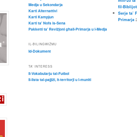
mill-20 ta
Medja u Sekondarja
fil-Biblij
Karti Alternattivi
Serje ta’ 
Karti Kampjun
Primarja
Karti ta' Nofs is-Sena
Pakketti ta' Reviżjoni għall-Primarja u l-Medja
IL-BILINGWIŻMU
Id-Dokument
TA’ INTERESS
Il-Vokabularju tal-Futbol
Il-lista tal-pajjiżi, it-territorji u l-muniti