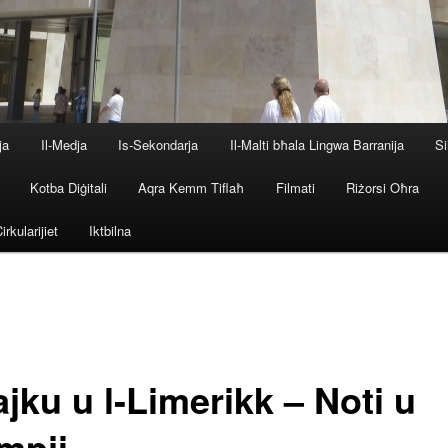
ja
Il-Medja
Is-Sekondarja
Il-Malti bħala Lingwa Barranija
Si
Kotba Diġitali
Aqra Kemm Tiflaħ
Filmati
Riżorsi Oħra
irkularijiet
Iktbilna
ajku u l-Limerikk – Noti u
mpji