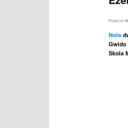
Posted on
3
Nota
dw
Gwido 
Skola M