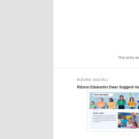
This entry w
RIŻORSI DIĠITALI
Riżorsi Edukattivi Dwar Suġġetti Var