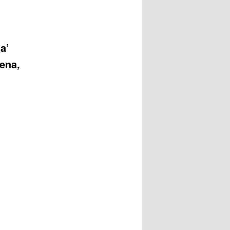
ta’
ena,